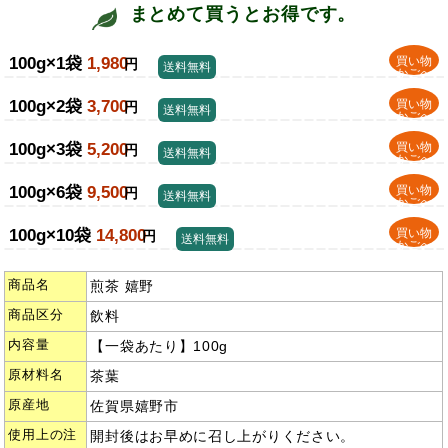
まとめて買うとお得です。
100g×1袋
1,980
買い物
円
送料無料
かごへ
100g×2袋
3,700
買い物
円
送料無料
かごへ
100g×3袋
5,200
買い物
円
送料無料
かごへ
100g×6袋
9,500
買い物
円
送料無料
かごへ
100g×10袋
14,800
買い物
円
送料無料
かごへ
商品名
煎茶 嬉野
商品区分
飲料
内容量
【一袋あたり】100g
原材料名
茶葉
原産地
佐賀県嬉野市
使用上の注
開封後はお早めに召し上がりください。