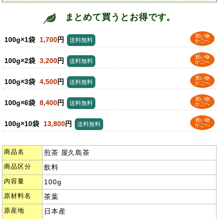
まとめて買うとお得です。
買い物
100g×1袋
1,700
円
送料無料
かごへ
買い物
100g×2袋
3,200
円
送料無料
かごへ
買い物
100g×3袋
4,500
円
送料無料
かごへ
買い物
100g×6袋
8,400
円
送料無料
かごへ
買い物
100g×10袋
13,800
円
送料無料
かごへ
商品名
煎茶 屋久島茶
商品区分
飲料
内容量
100g
原材料名
茶葉
原産地
日本産