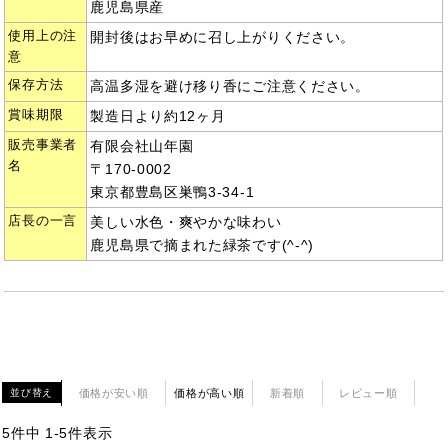
鹿児島県産
使用上の注
開封後はお早めに召し上がりください。
意
保存方法
高温多湿を避け移り香にご注意ください。
賞味期限
製造日より約12ヶ月
販売事業者
有限会社山年園
名
〒170-0002
東京都豊島区巣鴨3-34-1
店長の一言
美しい水色・爽やかな味わい
鹿児島県で摘まれた緑茶です(^-^)
価格が安い順
価格が高い順
新着順
レビュー順
並び替え
5
件中
1
-
5
件表示