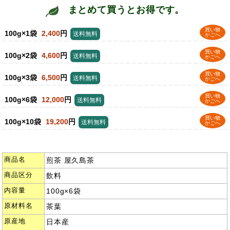
まとめて買うとお得です。
買い物
100g×1袋
2,400
円
送料無料
かごへ
買い物
100g×2袋
4,600
円
送料無料
かごへ
買い物
100g×3袋
6,500
円
送料無料
かごへ
買い物
100g×6袋
12,000
円
送料無料
かごへ
買い物
100g×10袋
19,200
円
送料無料
かごへ
商品名
煎茶 屋久島茶
商品区分
飲料
内容量
100g×6袋
原材料名
茶葉
原産地
日本産