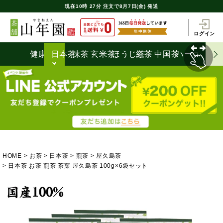
現在
10時
27分
注文で
8月7日(金) 発送
ログイン
健康茶
日本茶
抹茶
玄米茶
ほうじ茶
紅茶
中国茶
ハーブティ
HOME
お茶
日本茶
煎茶
屋久島茶
日本茶 お茶 煎茶 茶葉 屋久島茶 100g×6袋セット