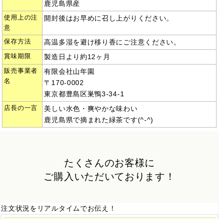
鹿児島県産
使用上の注
開封後はお早めに召し上がりください。
意
保存方法
高温多湿を避け移り香にご注意ください。
賞味期限
製造日より約12ヶ月
販売事業者
有限会社山年園
名
〒170-0002
東京都豊島区巣鴨3-34-1
店長の一言
美しい水色・爽やかな味わい
鹿児島県で摘まれた緑茶です(^-^)
たくさんのお客様に
ご購入いただいております！
注文状況をリアルタイムでお伝え！