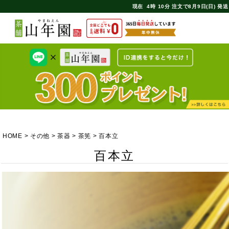
現在
4時
10分
注文で
8月9日(日) 発送
HOME
その他
茶器
茶筅
百本立
百本立