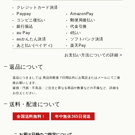
クレジットカード決済
Paypay
AmazonPay
コンビニ後払い
郵便局後払い
銀行振込
代金引換
au Pay
d払い
auかんたん決済
ソフトバンク決済
あと払い(ペイディ)
楽天Pay
お支払い方法についての詳細 >
返品について
返品につきましては 商品到着後 7日間以内にお電話またはメールにてご連
絡お願いします。
破損・汚損・不良品・ご注文と異なる商品や数量などの不備など、詳細を
お伝えください。
送料・配達について
全国送料無料！
年中無休365日発送
お届け日時のご指定について