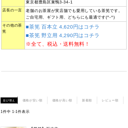
東京都豊島区巣鴨3-34-1
店長の一言
老舗のお茶屋が実店舗でも愛用している茶筅です。
ご自宅用、ギフト用、どちらにも最適です(^-^)
その他の茶
■茶筅 百本立 4,620円はコチラ
筅
■茶筅 野立用 4,290円はコチラ
※全て、税込・送料無料！
価格が安い順
価格が高い順
新着順
レビュー順
並び替え
1
件中
1
-
1
件表示