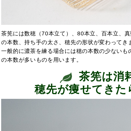
茶筅には数穂（70本立て）、80本立、百本立、
の本数、持ち手の太さ、穂先の形状が変わってき
一般的に濃茶を練る場合には穂の本数の少ないも
の本数が多いものを用います。
茶筅は消
穂先が痩せてきた