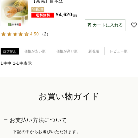
【茶筅】百本立
宅配便
¥
4,620
税込
カートに入れる
4.50
（
2
）
価格が安い順
価格が高い順
新着順
レビュー順
並び替え
1
件中
1
-
1
件表示
お買い物ガイド
お支払い方法について
下記の中からお選びいただけます。