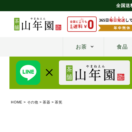
全国送
お茶
食品
HOME
その他
茶器
茶筅