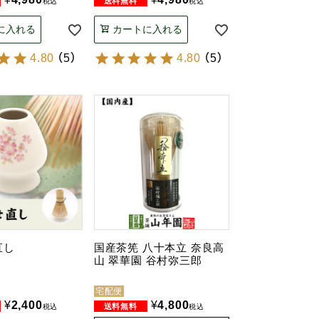
税込
税込
に入れる
カートに入れる
4.80
（
5
）
4.80
（
5
）
直し
国産茶筅 八十本立 奈良高
山 翠華園 谷村弥三郎
宅配便
¥
2,400
¥
4,800
税込
税込