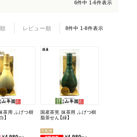
6
件中
1
-
6
件表示
順
レビュー順
8
件中
1
-
8
件表示
抹茶用 ふげつ樹
国産茶筅 抹茶用 ふげつ樹
白】
脂茶せん【緑】
宅配便
¥
4,980
¥
4,980