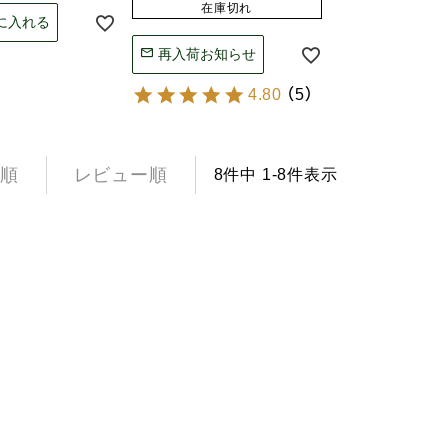
在庫切れ
に入れる
再入荷お知らせ
4.80
（
5
）
順
レビュー順
8
件中
1
-
8
件表示