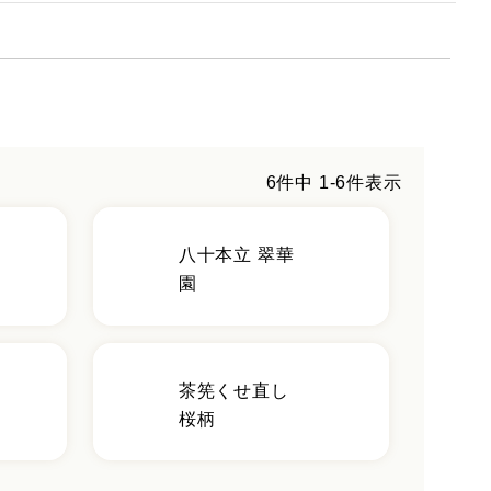
6
件中
1
-
6
件表示
八十本立 翠華
園
茶筅くせ直し
桜柄