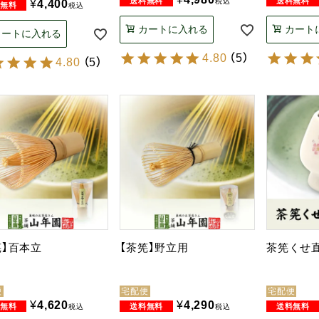
税込
¥
4,400
税込
カートに入れる
カート
カートに入れる
4.80
（
5
）
4.80
（
5
）
筅】百本立
【茶筅】野立用
茶筅くせ
便
宅配便
宅配便
¥
4,620
¥
4,290
税込
税込