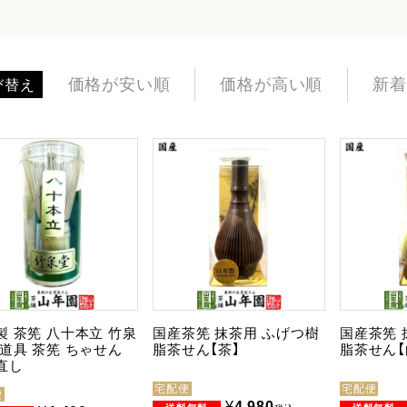
価格が安い順
価格が高い順
新着
び替え
製 茶筅 八十本立 竹泉
国産茶筅 抹茶用 ふげつ樹
国産茶筅 
茶道具 茶筅 ちゃせん
脂茶せん【茶】
脂茶せん【
直し
宅配便
宅配便
便
¥
4,980