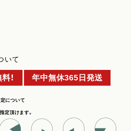
ついて
料！
年中無休365日発送
指定について
指定頂けます。