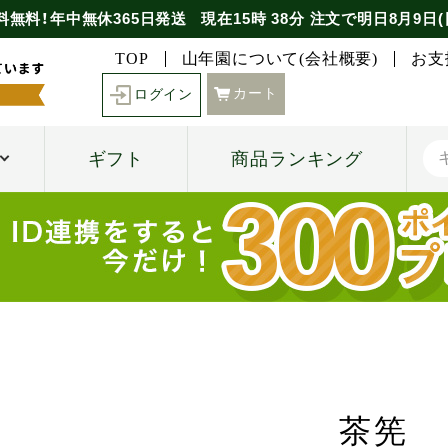
料無料！年中無休365日発送
現在
15時
38分
注文で
明日8月9日(
TOP
山年園について(会社概要)
お支
カート
ログイン
ギフト
商品ランキング
茶筅