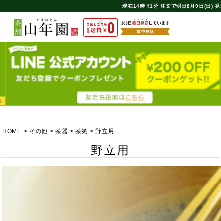
現在
14時
41分
注文で
明日8月9日(日) 
HOME
その他
茶器
茶筅
野立用
野立用