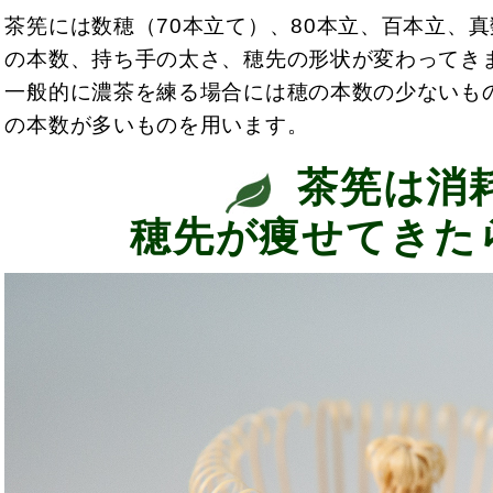
茶筅には数穂（70本立て）、80本立、百本立、
の本数、持ち手の太さ、穂先の形状が変わってき
一般的に濃茶を練る場合には穂の本数の少ないも
の本数が多いものを用います。
茶筅は消
穂先が痩せてきた