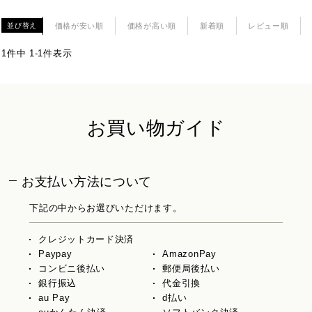
価格が安い順
価格が高い順
新着順
レビュー順
並び替え
1
件中
1
-
1
件表示
お買い物ガイド
お支払い方法について
下記の中からお選びいただけます。
クレジットカード決済
Paypay
AmazonPay
コンビニ後払い
郵便局後払い
銀行振込
代金引換
au Pay
d払い