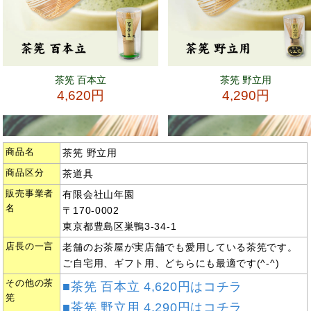
商品名
茶筅 野立用
商品区分
茶道具
販売事業者
有限会社山年園
名
〒170-0002
東京都豊島区巣鴨3-34-1
店長の一言
老舗のお茶屋が実店舗でも愛用している茶筅です。
ご自宅用、ギフト用、どちらにも最適です(^-^)
その他の茶
■茶筅 百本立 4,620円はコチラ
筅
■茶筅 野立用 4,290円はコチラ