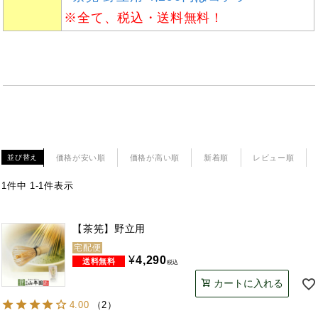
※全て、税込・送料無料！
価格が安い順
価格が高い順
新着順
レビュー順
並び替え
1
件中
1
-
1
件表示
【茶筅】野立用
宅配便
¥
4,290
税込
カートに入れる
4.00
（
2
）