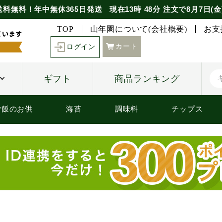
送料無料！年中無休365日発送
現在
13時
48分
注文で
8月7日(金
TOP
山年園について(会社概要)
お支
カート
ログイン
ギフト
商品ランキング
ご飯のお供
海苔
調味料
チップス