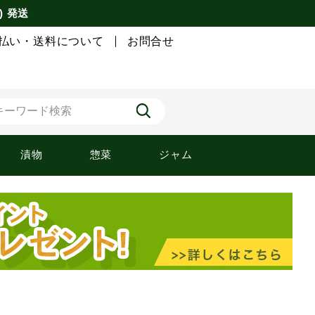
) 発送
払い・送料について
お問合せ
漬物
惣菜
ジャム