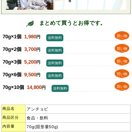
まとめて買うとお得です。
70g×1個
1,980
買い物
円
送料無料
かごへ
70g×2個
3,700
買い物
円
送料無料
かごへ
70g×3個
5,200
買い物
円
送料無料
かごへ
70g×6個
9,500
買い物
円
送料無料
かごへ
70g×10個
14,800
買い物
円
送料無料
かごへ
商品名
アンチョビ
商品区分
食品・飲料
内容量
70g(固形量50g)