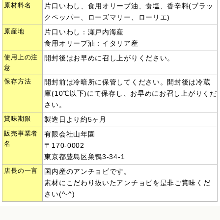
原材料名
片口いわし、食用オリーブ油、食塩、香辛料(ブラッ
クペッパー、ローズマリー、ローリエ)
原産地
片口いわし：瀬戸内海産
食用オリーブ油：イタリア産
使用上の注
開封後はお早めに召し上がりください。
意
保存方法
開封前は冷暗所に保管してください。開封後は冷蔵
庫(10℃以下)にて保存し、お早めにお召し上がりくだ
さい。
賞味期限
製造日より約5ヶ月
販売事業者
有限会社山年園
名
〒170-0002
東京都豊島区巣鴨3-34-1
店長の一言
国内産のアンチョビです。
素材にこだわり抜いたアンチョビを是非ご賞味くだ
さい(^-^)