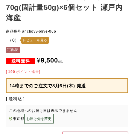
70g(固計量50g)×6個セット 瀬戸内
海産
商品番号
anchovy-olive-06p
（
0
）
レビューを見る
宅配便
¥
9,500
税込
[
190
ポイント進呈]
14時までのご注文で
8月6日(木) 発送
送料込
この地域へのお届け日は表示できません
東京都
お届け先を変更