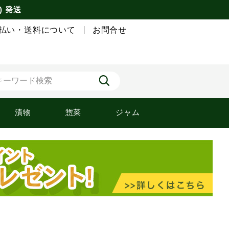
) 発送
払い・送料について
お問合せ
漬物
惣菜
ジャム