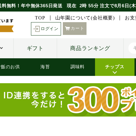
送料無料！年中無休365日発送
現在
2時
55分
注文で
8月6日(木
TOP
山年園について(会社概要)
お支
カート
ログイン
ギフト
商品ランキング
ご飯のお供
海苔
調味料
チップス