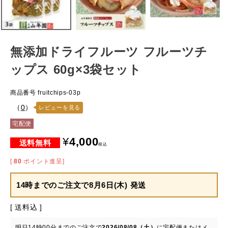
無添加ドライフルーツ フルーツチ
ップス 60g×3袋セット
商品番号
fruitchips-03p
（
0
）
レビューを見る
宅配便
¥
4,000
税込
[
80
ポイント進呈]
14時までのご注文で
8月6日(木) 発送
送料込
明日
14時00分
までのご注文で
2026/08/08（土）
に
宅配便またはメ