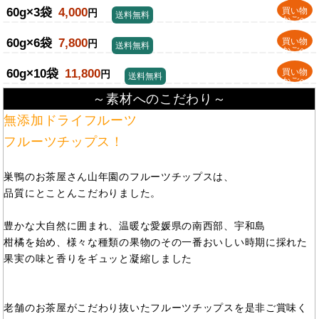
60g×3袋
4,000
買い物
円
送料無料
かごへ
60g×6袋
7,800
買い物
円
送料無料
かごへ
60g×10袋
11,800
買い物
円
送料無料
かごへ
～素材へのこだわり～
無添加ドライフルーツ
フルーツチップス！
巣鴨のお茶屋さん山年園のフルーツチップスは、
品質にとことんこだわりました。
豊かな大自然に囲まれ、温暖な愛媛県の南西部、宇和島
柑橘を始め、様々な種類の果物のその一番おいしい時期に採れた
果実の味と香りをギュッと凝縮しました
老舗のお茶屋がこだわり抜いたフルーツチップスを是非ご賞味く