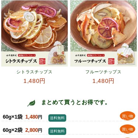
シトラスチップス
フルーツチップス
1,480円
1,480円
まとめて買うとお得です。
60g×1袋
1,480
買い物
円
送料無料
かごへ
60g×2袋
2,800
買い物
円
送料無料
かごへ