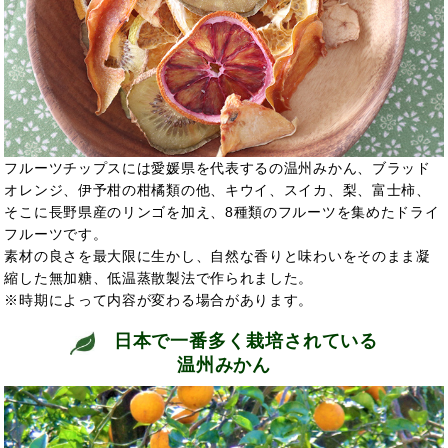
フルーツチップスには愛媛県を代表するの温州みかん、ブラッド
オレンジ、伊予柑の柑橘類の他、キウイ、スイカ、梨、富士柿、
そこに長野県産のリンゴを加え、8種類のフルーツを集めたドライ
フルーツです。
素材の良さを最大限に生かし、自然な香りと味わいをそのまま凝
縮した無加糖、低温蒸散製法で作られました。
※時期によって内容が変わる場合があります。
日本で一番多く栽培されている
温州みかん