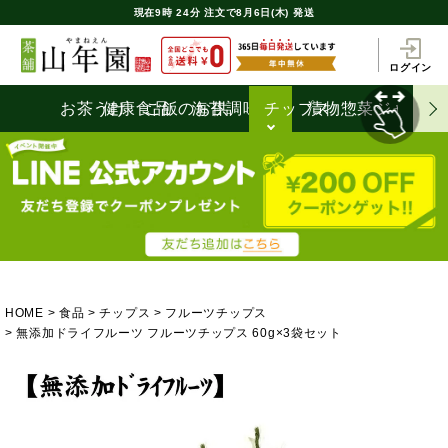
現在
9時
24分
注文で
8月6日(木) 発送
ログイン
お茶うけ
健康食品
ご飯のお供
海苔
調味料
チップス
漬物
惣菜
ジャム
HOME
食品
チップス
フルーツチップス
無添加ドライフルーツ フルーツチップス 60g×3袋セット