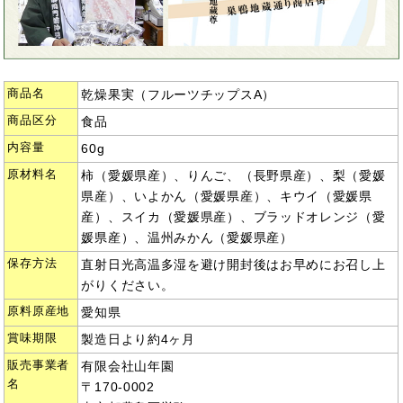
商品名
乾燥果実（フルーツチップスA）
商品区分
食品
内容量
60g
原材料名
柿（愛媛県産）、りんご、（長野県産）、梨（愛媛
県産）、いよかん（愛媛県産）、キウイ（愛媛県
産）、スイカ（愛媛県産）、ブラッドオレンジ（愛
媛県産）、温州みかん（愛媛県産）
保存方法
直射日光高温多湿を避け開封後はお早めにお召し上
がりください。
原料原産地
愛知県
賞味期限
製造日より約4ヶ月
販売事業者
有限会社山年園
名
〒170-0002