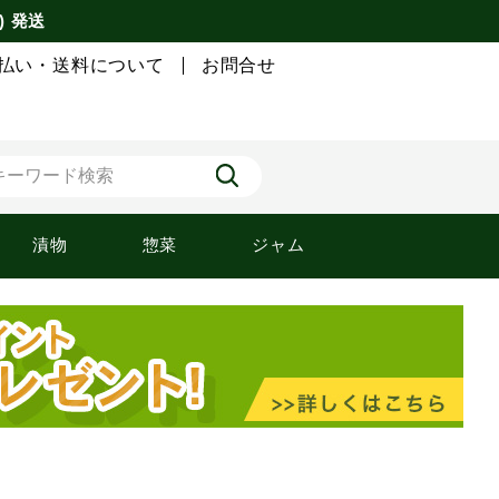
) 発送
払い・送料について
お問合せ
漬物
惣菜
ジャム