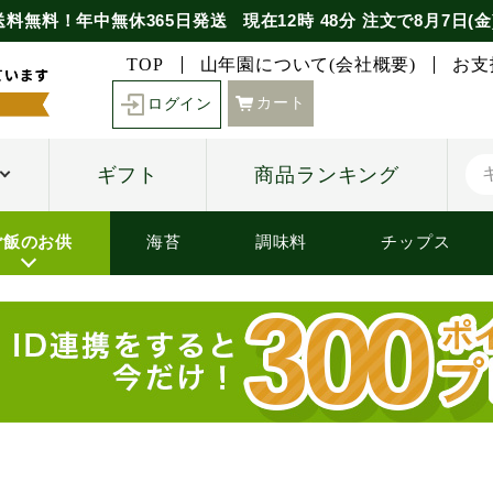
送料無料！年中無休365日発送
現在
12時
48分
注文で
8月7日(金
TOP
山年園について(会社概要)
お支
カート
ログイン
ギフト
商品ランキング
ご飯のお供
海苔
調味料
チップス