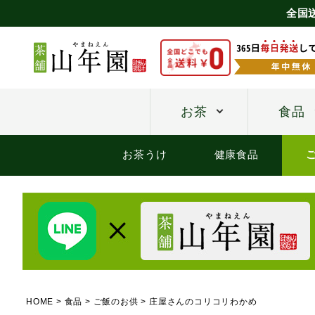
全国
お茶
食品
お茶うけ
健康食品
HOME
食品
ご飯のお供
庄屋さんのコリコリわかめ