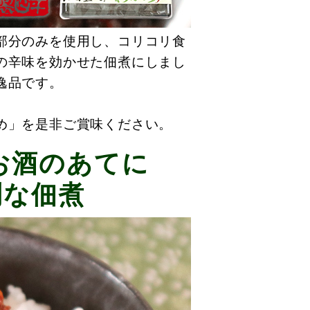
部分のみを使用し、コリコリ食
の辛味を効かせた佃煮にしまし
逸品です。
め」を是非ご賞味ください。
お酒のあてに
な佃煮