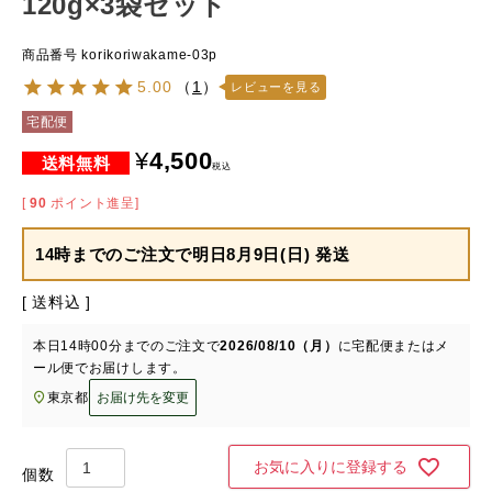
120g×3袋セット
商品番号
korikoriwakame-03p
5.00
（
1
）
レビューを見る
宅配便
¥
4,500
税込
[
90
ポイント進呈]
14時までのご注文で
明日8月9日(日) 発送
送料込
本日
14時00分
までのご注文で
2026/08/10（月）
に
宅配便またはメ
ール便
でお届けします。
東京都
お届け先を変更
お気に入りに登録する