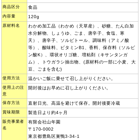
商品区分
食品
内容量
120g
原材料名
わかめ加工品（わかめ（天草産）、砂糖、たん白加
水分解物、しょうゆ、ごま、唐辛子、食塩、寒
天）、唐辛子、ソルビトール、調味料（アミノ酸
等）、酸味料、ビタミンB1、香料、保存料（ソルビ
ン酸K）、環状オリゴ糖、増粘剤（キサンタンガ
ム）、トウガラシ抽出物、(原材料の一部に小麦、大
豆、ごまを含む)
使用方法
温かいご飯に乗せて召し上がりください。
使用上の注
開封後はお早めに召し上がりください。
意
保存方法
直射日光、高温を避けて保存。開封後要冷蔵
賞味期限
製造日より約4ヶ月
販売事業者
有限会社山年園
名
〒170-0002
東京都豊島区巣鴨3-34-1