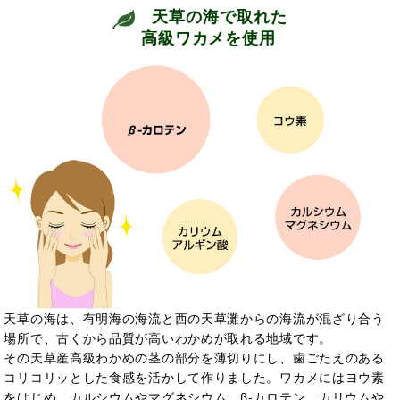
天草の海で取れた
高級ワカメを使用
天草の海は、有明海の海流と西の天草灘からの海流が混ざり合う
場所で、古くから品質が高いわかめが取れる地域です。
その天草産高級わかめの茎の部分を薄切りにし、歯ごたえのある
コリコリッとした食感を活かして作りました。ワカメにはヨウ素
をはじめ、カルシウムやマグネシウム、
β-カロテン、カリウムや