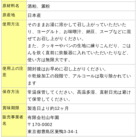
原材料名
酒粕、澱粉
原産地
日本産
使用方法
そのままお湯に溶かして召し上がっていただいた
り、ヨーグルト、お味噌汁、納豆、スープなどに混
ぜてお召し上がりください。
また、クッキーやパンの生地に練りこんだり、ごは
んを炊く直前に炊飯器に入れていただいたりなど、
使い方は無限大です。
使用上の注
開封後はお早めに召し上がりください。
意
※乾燥加工の段階で、アルコールは取り除かれてい
ます
保存方法
常温保管してください。高温多湿、直射日光は避け
て保管してください。
賞味期限
製造日より約12ヶ月
販売事業者
有限会社山年園
名
〒170-0002
東京都豊島区巣鴨3-34-1