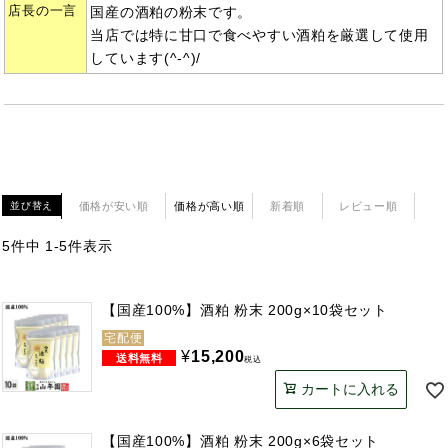
店長の一言
国産の酒粕の粉末です。
当店では特に甘口で食べやすい酒粕を厳選して使用
しています(^-^)/
価格が安い順
価格が高い順
新着順
レビュー順
並び替え
5
件中
1
-
5
件表示
【国産100%】酒粕 粉末 200g×10袋セット
宅配便
¥
15,200
税込
カートに入れる
【国産100%】酒粕 粉末 200g×6袋セット