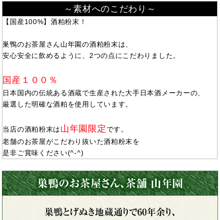
～素材へのこだわり～
【国産100%】酒粕粉末！
巣鴨のお茶屋さん山年園の酒粕粉末は、
安心安全に飲めるように、2つの点にこだわりました。
国産１００％
日本国内の伝統ある酒蔵で生産された大手日本酒メーカーの、
厳選した明確な酒粕を使用しています。
山年園限定
当店の酒粕粉末は
です。
老舗のお茶屋がこだわり抜いた酒粕粉末を
是非ご賞味ください(^-^)