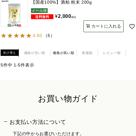
【国産100%】酒粕 粉末 200g
メール便
¥
2,000
税込
カートに入れる
4.80
（
5
）
価格が安い順
価格が高い順
新着順
レビュー順
並び替え
5
件中
1
-
5
件表示
お買い物ガイド
お支払い方法について
下記の中からお選びいただけます。