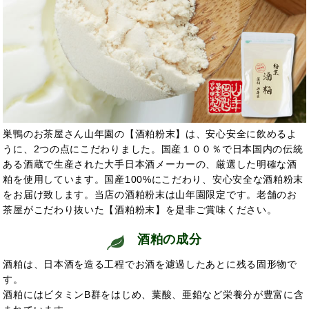
巣鴨のお茶屋さん山年園の【酒粕粉末】は、安心安全に飲めるよ
うに、2つの点にこだわりました。国産１００％で日本国内の伝統
ある酒蔵で生産された大手日本酒メーカーの、厳選した明確な酒
粕を使用しています。国産100%にこだわり、安心安全な酒粕粉末
をお届け致します。当店の酒粕粉末は山年園限定です。老舗のお
茶屋がこだわり抜いた【酒粕粉末】を是非ご賞味ください。
酒粕の
成分
酒粕は、日本酒を造る工程でお酒を濾過したあとに残る固形物で
す。
酒粕にはビタミンB群をはじめ、葉酸、亜鉛など栄養分が豊富に含