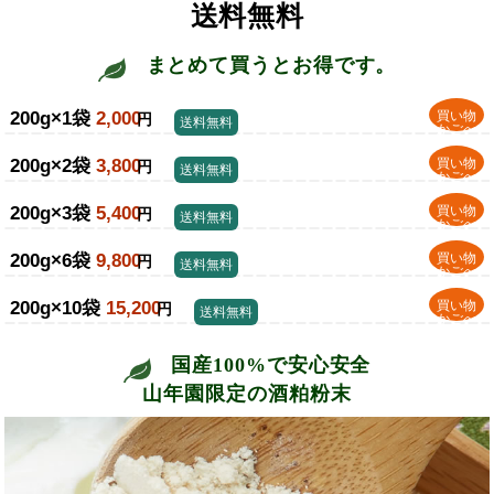
送料無料
まとめて買うとお得です。
200g×1袋
2,000
買い物
円
送料無料
かごへ
200g×2袋
3,800
買い物
円
送料無料
かごへ
200g×3袋
5,400
買い物
円
送料無料
かごへ
200g×6袋
9,800
買い物
円
送料無料
かごへ
200g×10袋
15,200
買い物
円
送料無料
かごへ
国産100%で安心安全
山年園限定の酒粕粉末