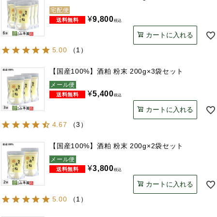
宅配便
¥
9,800
税込
カートに入れる
5.00
（
1
）
【国産100%】酒粕 粉末 200g×3袋セット
メール便
¥
5,400
税込
カートに入れる
4.67
（
3
）
【国産100%】酒粕 粉末 200g×2袋セット
メール便
¥
3,800
税込
カートに入れる
5.00
（
1
）