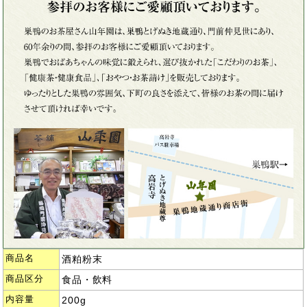
商品名
酒粕粉末
商品区分
食品・飲料
内容量
200g