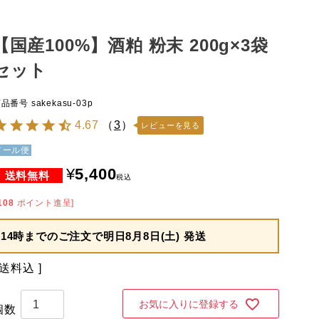
【国産100%】酒粕 粉末 200g×3袋
セット
商品番号
sakekasu-03p
4.67
（
3
）
レビューを見る
メール便
¥
5,400
税込
108
ポイント進呈]
14時までのご注文で
明日8月8日(土) 発送
送料込
お気に入りに登録する