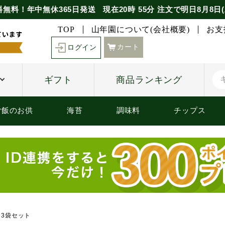
料無料！年中無休365日発送
現在
20時
55分
注文で
明日8月8日(
TOP
山年園について(会社概要)
お支
カート
ログイン
ギフト
商品ランキング
ご飯のお供
海苔
調味料
チップス
g×3袋セット