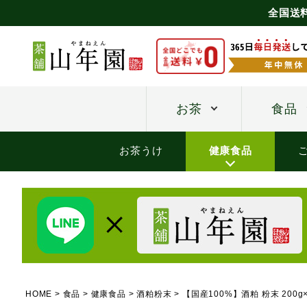
全国送
お茶
食品
お茶うけ
健康食品
HOME
食品
健康食品
酒粕粉末
【国産100%】酒粕 粉末 200