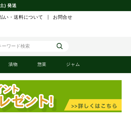
土) 発送
払い・送料について
お問合せ
漬物
惣菜
ジャム