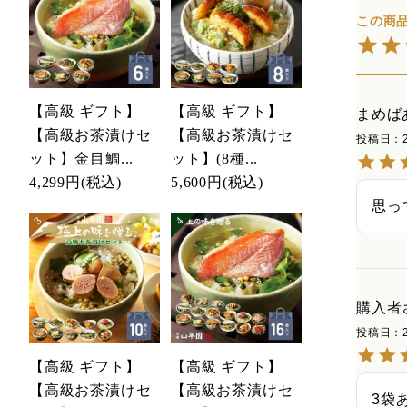
【高級 ギフト】
【高級 ギフト】
まめば
【高級お茶漬けセ
【高級お茶漬けセ
投稿日
ット】金目鯛...
ット】(8種...
4,299円
(税込)
5,600円
(税込)
思っ
購入者
投稿日
【高級 ギフト】
【高級 ギフト】
【高級お茶漬けセ
【高級お茶漬けセ
3袋