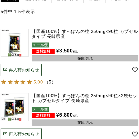
5
件中
1
-
5
件表示
【国産100%】すっぽんの粒 250mg×90粒 カプセル
タイプ 長崎県産
メール便
¥
3,500
税込
在庫切れ
再入荷お知らせ
5.00
（
5
）
【国産100%】すっぽんの粒 250mg×90粒×2袋セッ
ト カプセルタイプ 長崎県産
メール便
¥
6,800
税込
在庫切れ
再入荷お知らせ