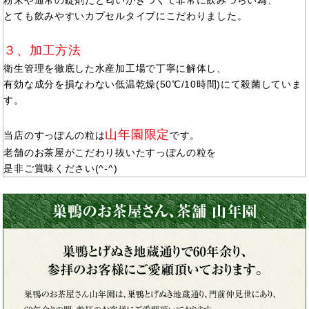
粉末や通常の錠剤だと匂いがきつくて非常に飲みづらい為、
とても飲みやすいカプセルタイプにこだわりました。
３、加工方法
衛生管理を徹底した水産加工場で丁寧に解体し、
有効な成分を損なわない低温乾燥(50℃/10時間)にて殺菌していま
す。
山年園限定
当店のすっぽんの粒は
です。
老舗のお茶屋がこだわり抜いたすっぽんの粒を
是非ご賞味ください(^-^)