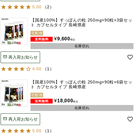
5.00
（
2
）
【国産100%】すっぽんの粒 250mg×90粒×3袋セッ
ト カプセルタイプ 長崎県産
宅配便
¥
9,600
税込
在庫切れ
再入荷お知らせ
4.00
（
1
）
【国産100%】すっぽんの粒 250mg×90粒×6袋セッ
ト カプセルタイプ 長崎県産
宅配便
¥
18,000
税込
在庫切れ
再入荷お知らせ
5.00
（
1
）