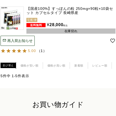
【国産100%】すっぽんの粒 250mg×90粒×10袋セ
ット カプセルタイプ 長崎県産
宅配便
¥
28,000
税込
在庫切れ
再入荷お知らせ
5.00
（
1
）
価格が安い順
価格が高い順
新着順
レビュー順
並び替え
5
件中
1
-
5
件表示
お買い物ガイド