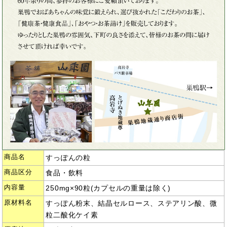
商品名
すっぽんの粒
商品区分
食品・飲料
内容量
250mg×90粒(カプセルの重量は除く)
原材料名
すっぽん粉末、結晶セルロース、ステアリン酸、微
粒二酸化ケイ素