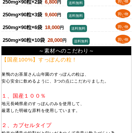
250mg×90粒×2袋
6,800
買い物
円
送料無料
かごへ
250mg×90粒×3袋
9,600
買い物
円
送料無料
かごへ
250mg×90粒×6袋
18,000
買い物
円
送料無料
かごへ
250mg×90粒×10袋
28,000
買い物
円
送料無料
かごへ
～素材へのこだわり～
【国産100%】すっぽんの粒！
巣鴨のお茶屋さん山年園のすっぽんの粒は、
安心安全に飲めるように、3つの点にこだわりました。
１、国産１００％
地元長崎県産のすっぽんのみを使用して、
厳選した明確な原料を使用しています。
２、カプセルタイプ