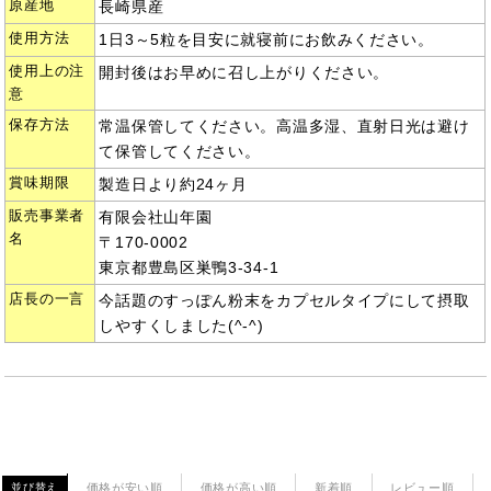
原産地
長崎県産
使用方法
1日3～5粒を目安に就寝前にお飲みください。
使用上の注
開封後はお早めに召し上がりください。
意
保存方法
常温保管してください。高温多湿、直射日光は避け
て保管してください。
賞味期限
製造日より約24ヶ月
販売事業者
有限会社山年園
名
〒170-0002
東京都豊島区巣鴨3-34-1
店長の一言
今話題のすっぽん粉末をカプセルタイプにして摂取
しやすくしました(^-^)
価格が安い順
価格が高い順
新着順
レビュー順
並び替え