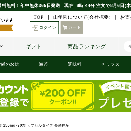
送料無料！年中無休365日発送
現在
8時
44分
注文で
8月6日(木
TOP
山年園について(会社概要)
お支
カート
ログイン
ギフト
商品ランキング
ご飯のお供
海苔
調味料
チップス
 250mg×90粒 カプセルタイプ 長崎県産