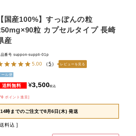
【国産100%】すっぽんの粒
250mg×90粒 カプセルタイプ 長崎
県産
商品番号
suppon-suppli-01p
5.00
（
5
）
レビューを見る
メール便
¥
3,500
税込
70
ポイント進呈]
14時までのご注文で
8月6日(木) 発送
送料込