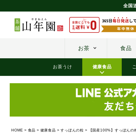
全国
お茶
食品
お茶うけ
健康食品
HOME
食品
健康食品
すっぽんの粒
【国産100%】すっぽんの粒