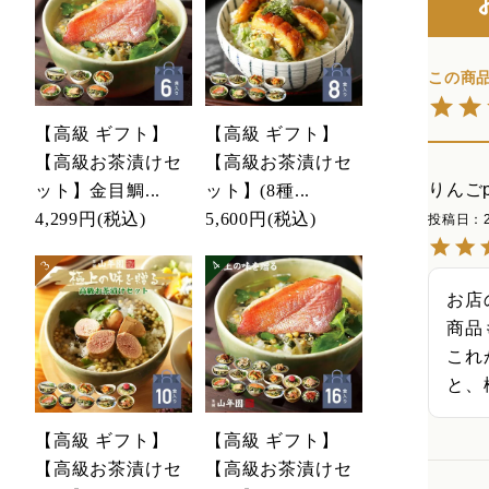
【高級 ギフト】
【高級 ギフト】
【高級お茶漬けセ
【高級お茶漬けセ
りんごp
ット】金目鯛...
ット】(8種...
4,299円
(税込)
5,600円
(税込)
投稿日
お店
商品
これ
と、
【高級 ギフト】
【高級 ギフト】
【高級お茶漬けセ
【高級お茶漬けセ