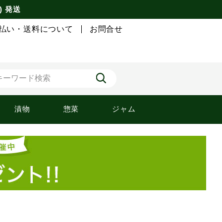
) 発送
払い・送料について
お問合せ
漬物
惣菜
ジャム