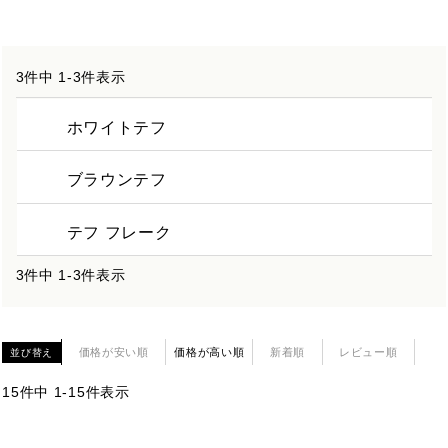
3
件中
1
-
3
件表示
ホワイトテフ
ブラウンテフ
テフ フレーク
3
件中
1
-
3
件表示
価格が安い順
価格が高い順
新着順
レビュー順
並び替え
15
件中
1
-
15
件表示