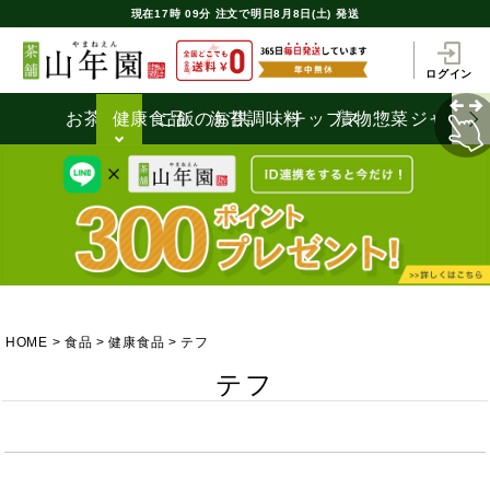
現在
17時
09分
注文で
明日8月8日(土) 発送
ログイン
お茶うけ
健康食品
ご飯のお供
海苔
調味料
チップス
漬物
惣菜
ジャム
HOME
食品
健康食品
テフ
テフ