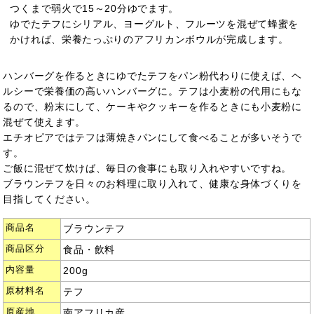
つくまで弱火で15～20分ゆでます。
ゆでたテフにシリアル、ヨーグルト、フルーツを混ぜて蜂蜜を
かければ、栄養たっぷりのアフリカンボウルが完成します。
ハンバーグを作るときにゆでたテフをパン粉代わりに使えば、ヘ
ルシーで栄養価の高いハンバーグに。テフは小麦粉の代用にもな
るので、粉末にして、ケーキやクッキーを作るときにも小麦粉に
混ぜて使えます。
エチオピアではテフは薄焼きパンにして食べることが多いそうで
す。
ご飯に混ぜて炊けば、毎日の食事にも取り入れやすいですね。
ブラウンテフを日々のお料理に取り入れて、健康な身体づくりを
目指してください。
商品名
ブラウンテフ
商品区分
食品・飲料
内容量
200g
原材料名
テフ
原産地
南アフリカ産