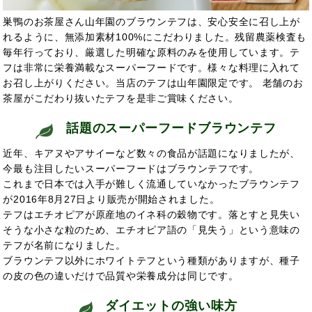
巣鴨のお茶屋さん山年園のブラウンテフは、安心安全に召し上が
れるように、無添加素材100%にこだわりました。残留農薬検査も
毎年行っており、厳選した明確な原料のみを使用しています。テ
フは非常に栄養満載なスーパーフードです。様々な料理に入れて
お召し上がりください。当店のテフは山年園限定です。 老舗のお
茶屋がこだわり抜いたテフを是非ご賞味ください。
話題のスーパーフードブラウンテフ
近年、キアヌやアサイーなど数々の食品が話題になりましたが、
今最も注目したいスーパーフードはブラウンテフです。
これまで日本では入手が難しく流通していなかったブラウンテフ
が2016年8月27日より販売が開始されました。
テフはエチオピアが原産地のイネ科の穀物です。落とすと見失い
そうな小さな粒のため、エチオピア語の「見失う」という意味の
テフが名前になりました。
ブラウンテフ以外に
ホワイトテフという種類がありますが、種子
の皮の色の違いだけで品質や栄養成分は同じです。
ダイエットの強い味方