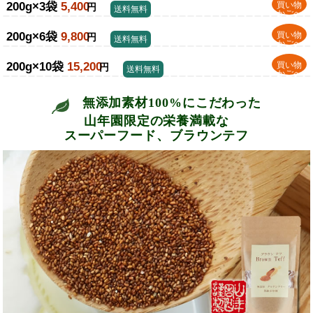
200g×3袋
5,400
買い物
円
送料無料
かごへ
200g×6袋
9,800
買い物
円
送料無料
かごへ
200g×10袋
15,200
買い物
円
送料無料
かごへ
無添加素材100%にこだわった
山年園限定の栄養満載な
スーパーフード、ブラウンテフ