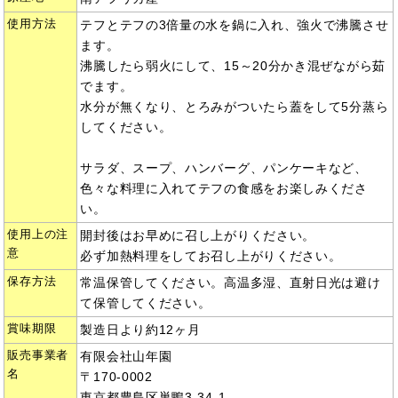
使用方法
テフとテフの3倍量の水を鍋に入れ、強火で沸騰させ
ます。
沸騰したら弱火にして、15～20分かき混ぜながら茹
でます。
水分が無くなり、とろみがついたら蓋をして5分蒸ら
してください。
サラダ、スープ、ハンバーグ、パンケーキなど、
色々な料理に入れてテフの食感をお楽しみくださ
い。
使用上の注
開封後はお早めに召し上がりください。
意
必ず加熱料理をしてお召し上がりください。
保存方法
常温保管してください。高温多湿、直射日光は避け
て保管してください。
賞味期限
製造日より約12ヶ月
販売事業者
有限会社山年園
名
〒170-0002
東京都豊島区巣鴨3-34-1