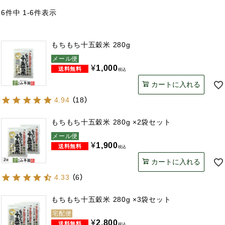
6
件中
1
-
6
件表示
もちもち十五穀米 280g
メール便
¥
1,000
税込
カートに入れる
4.94
（
18
）
もちもち十五穀米 280g ×2袋セット
メール便
¥
1,900
税込
カートに入れる
4.33
（
6
）
もちもち十五穀米 280g ×3袋セット
宅配便
¥
2,800
税込