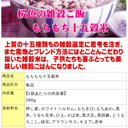
商品名
もちもち十五穀米
商品区分
食品
内容量
【1袋あたりの内容量】
280g
原材料名
押し麦、ホワイトソルガム、もちきび、もちあわ、黒
米、うるち玄米、ひえ、そば米、黒大豆、黒胡麻、とうも
ろこし、緑豆、アマランサス、キヌア、赤米