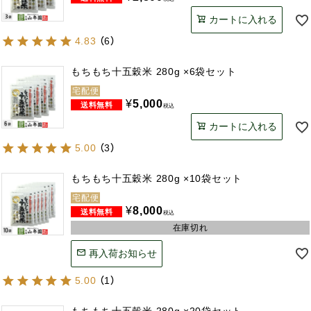
カートに入れる
4.83
（
6
）
もちもち十五穀米 280g ×6袋セット
宅配便
¥
5,000
税込
カートに入れる
5.00
（
3
）
もちもち十五穀米 280g ×10袋セット
宅配便
¥
8,000
税込
在庫切れ
再入荷お知らせ
5.00
（
1
）
もちもち十五穀米 280g ×20袋セット