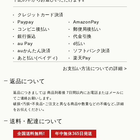
クレジットカード決済
Paypay
AmazonPay
コンビニ後払い
郵便局後払い
銀行振込
代金引換
au Pay
d払い
auかんたん決済
ソフトバンク決済
あと払い(ペイディ)
楽天Pay
お支払い方法についての詳細 >
返品について
返品につきましては 商品到着後 7日間以内にお電話またはメールに
てご連絡お願いします。
破損・汚損・不良品・ご注文と異なる商品や数量などの不備など、詳細
をお伝えください。
送料・配達について
全国送料無料！
年中無休365日発送