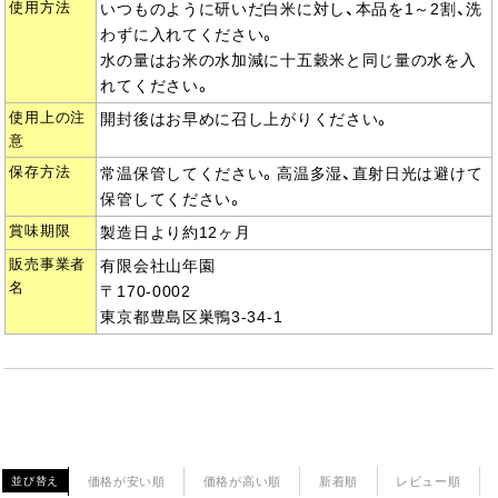
使用方法
いつものように研いだ白米に対し、本品を1～2割、洗
わずに入れてください。
水の量はお米の水加減に十五穀米と同じ量の水を入
れてください。
使用上の注
開封後はお早めに召し上がりください。
意
保存方法
常温保管してください。高温多湿、直射日光は避けて
保管してください。
賞味期限
製造日より約12ヶ月
販売事業者
有限会社山年園
名
〒170-0002
東京都豊島区巣鴨3-34-1
価格が安い順
価格が高い順
新着順
レビュー順
並び替え