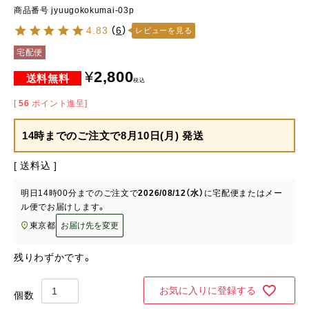
商品番号
jyuugokokumai-03p
4.83
（
6
）
レビューを見る
宅配便
¥
2,800
税込
[
56
ポイント進呈]
14時までのご注文で
8月10日(月) 発送
送料込
明日
14時00分
までのご注文で
2026/08/12（水）
に
宅配便またはメー
ル便
でお届けします。
東京都
お届け先を変更
残りわずかです。
お気に入りに登録する