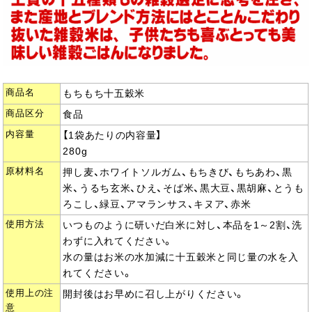
商品名
もちもち十五穀米
商品区分
食品
内容量
【1袋あたりの内容量】
280g
原材料名
押し麦、ホワイトソルガム、もちきび、もちあわ、黒
米、うるち玄米、ひえ、そば米、黒大豆、黒胡麻、とうも
ろこし、緑豆、アマランサス、キヌア、赤米
使用方法
いつものように研いだ白米に対し、本品を1～2割、洗
わずに入れてください。
水の量はお米の水加減に十五穀米と同じ量の水を入
れてください。
使用上の注
開封後はお早めに召し上がりください。
意