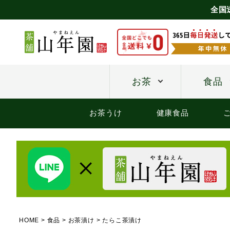
全国
お茶
食品
お茶うけ
健康食品
HOME
食品
お茶漬け
たらこ茶漬け