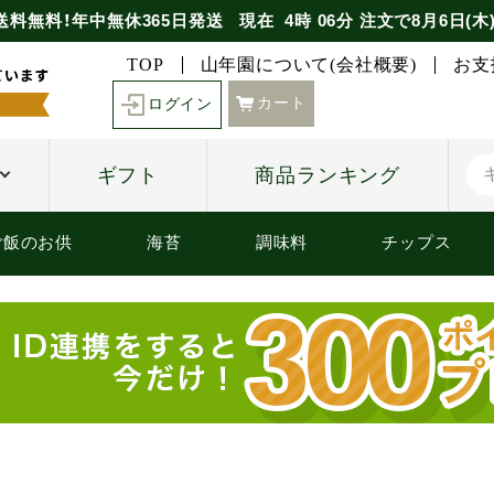
送料無料！年中無休365日発送
現在
4時
06分
注文で
8月6日(木
TOP
山年園について(会社概要)
お支
カート
ログイン
ギフト
商品ランキング
ご飯のお供
海苔
調味料
チップス