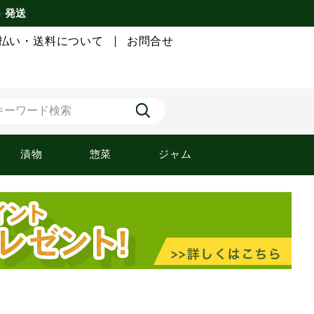
) 発送
払い・送料について
お問合せ
漬物
惣菜
ジャム