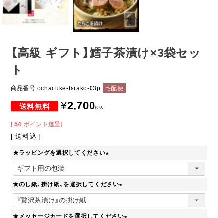
【高級 ギフト】鱈子茶漬け×3袋セッ
ト
商品番号
ochaduke-tarako-03p
宅配便
¥
2,700
税込
[
54
ポイント進呈]
送料込
★ラッピングを選択してください
(
必
★のし紙、掛け紙、を選択してください
須
)
(
必
★メッセージカードを選択してください
須