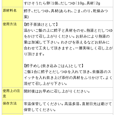
すけそうたら卵：1個、だしつゆ：10g、具材：2g
原材料名
鱈子、だしつゆ、具材(あられ、ごま、のり、乾燥みつ
葉)
使用方法
【鱈子茶漬けとして】
温かいご飯の上に鱈子と具材をのせ、熱湯とだしつゆ
をかけて召し上がりください。お好みにより熱湯の
量は加減して下さい。わさびを添えるなどお好みに
合わせて工夫して頂きますと、一層美味しく召し上が
り頂けます。
【鱈子めし(炊き込みごはん)として】
ご飯1合に鱈子とだしつゆを入れて頂き、炊飯器のス
イッチを入れ炊き上げ添付の具材をふりかけて、よく
混ぜて召し上がり下さい。
使用上の注
開封後はお早めに召し上がりください。
意
保存方法
常温保管してください。高温多湿、直射日光は避けて
保管してください。