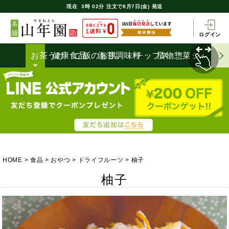
現在
3時
02分
注文で
8月7日(金) 発送
ログイン
お茶うけ
健康食品
ご飯のお供
海苔
調味料
チップス
漬物
惣菜
ジャム
HOME
食品
おやつ
ドライフルーツ
柚子
柚子