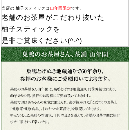
当店の 柚子スティックは
山年園限定
です。
老舗のお茶屋がこだわり抜いた
柚子スティックを
是非ご賞味ください(^-^)