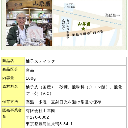
商品名
柚子スティック
商品区分
食品
内容量
100g
原材料名
柚子皮（国産）、砂糖、酸味料（クエン酸）、酸化
防止剤（V.C）
保存方法
高温・多湿・直射日光を避け常温で保存
販売事業者
有限会社山年園
名
〒170-0002
東京都豊島区巣鴨3-34-1