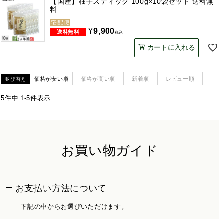
【国産】柚子スティック 100g×10袋セット 送料無
料
宅配便
¥
9,900
税込
カートに入れる
価格が安い順
価格が高い順
新着順
レビュー順
並び替え
5
件中
1
-
5
件表示
お買い物ガイド
お支払い方法について
下記の中からお選びいただけます。