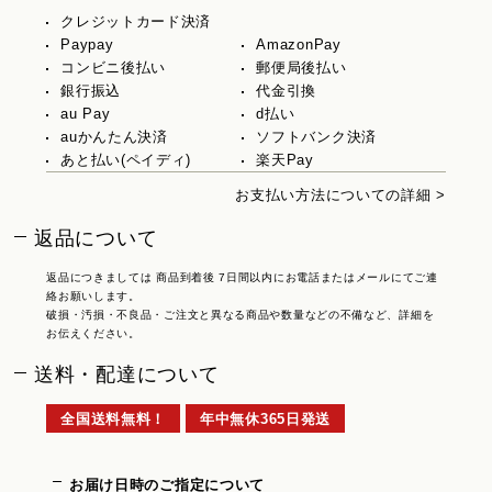
クレジットカード決済
Paypay
AmazonPay
コンビニ後払い
郵便局後払い
銀行振込
代金引換
au Pay
d払い
auかんたん決済
ソフトバンク決済
あと払い(ペイディ)
楽天Pay
お支払い方法についての詳細 >
返品について
返品につきましては 商品到着後 7日間以内にお電話またはメールにてご連
絡お願いします。
破損・汚損・不良品・ご注文と異なる商品や数量などの不備など、詳細を
お伝えください。
送料・配達について
全国送料無料！
年中無休365日発送
お届け日時のご指定について