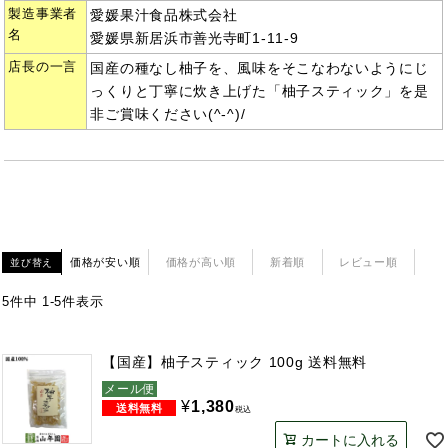
製造事業者
愛媛果汁食品株式会社
名
愛媛県新居浜市善光寺町1-11-9
店長の一言
国産の種なし柚子を、風味をそこなわないようにじ
っくりと丁寧に炊き上げた「柚子スティック」を是
非ご賞味ください(^-^)/
価格が安い順
価格が高い順
新着順
レビュー順
並び替え
5
件中
1
-
5
件表示
【国産】柚子スティック 100g 送料無料
メール便
¥
1,380
税込
カートに入れる