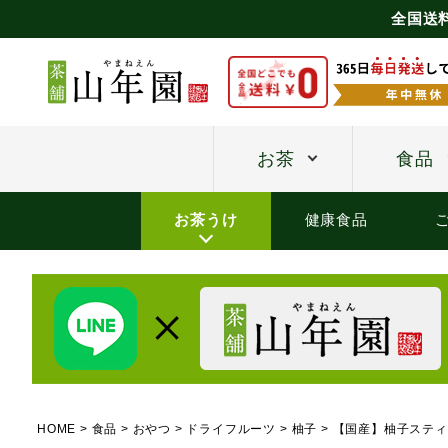
全国送
お茶
食品
お茶うけ
健康食品
HOME
食品
おやつ
ドライフルーツ
柚子
【国産】柚子スティッ