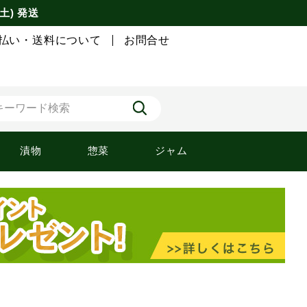
土) 発送
払い・送料について
お問合せ
漬物
惣菜
ジャム