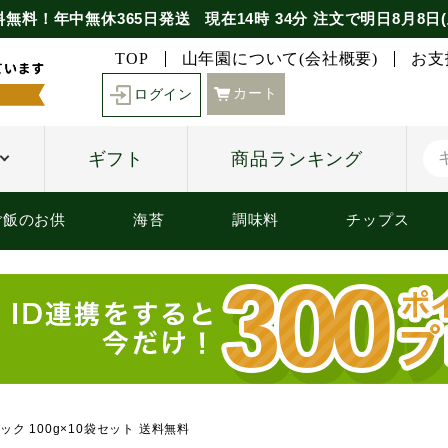
料無料！年中無休365日発送
現在
14時
34分
注文で
明日8月8日(
TOP
山年園について(会社概要)
お支
カート
ログイン
ギフト
商品ランキング
ご飯のお供
海苔
調味料
チップス
ク 100g×10袋セット 送料無料