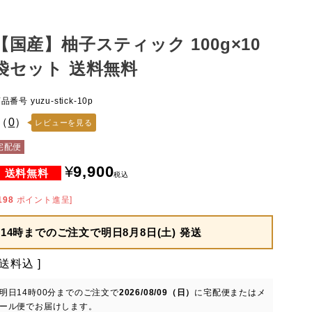
【国産】柚子スティック 100g×10
袋セット 送料無料
商品番号
yuzu-stick-10p
（
0
）
レビューを見る
宅配便
¥
9,900
税込
198
ポイント進呈]
14時までのご注文で
明日8月8日(土) 発送
送料込
明日
14時00分
までのご注文で
2026/08/09（日）
に
宅配便またはメ
ール便
でお届けします。