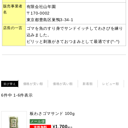
販売事業者
有限会社山年園
名
〒170-0002
東京都豊島区巣鴨3-34-1
店長の一言
ゴマを魚のすり身でサンドイッチしてわさびを練り
込みました。
ピリッと刺激がきておつまみとして最適です(^-^)
価格が安い順
価格が高い順
新着順
レビュー順
並び替え
6
件中
1
-
6
件表示
板わさゴマサンド 100g
メール便
¥
1,700
税込