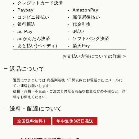
クレジットカード決済
Paypay
AmazonPay
コンビニ後払い
郵便局後払い
銀行振込
代金引換
au Pay
d払い
auかんたん決済
ソフトバンク決済
あと払い(ペイディ)
楽天Pay
お支払い方法についての詳細 >
返品について
返品につきましては 商品到着後 7日間以内にお電話またはメールに
てご連絡お願いします。
破損・汚損・不良品・ご注文と異なる商品や数量などの不備など、詳
細をお伝えください。
送料・配達について
全国送料無料！
年中無休365日発送