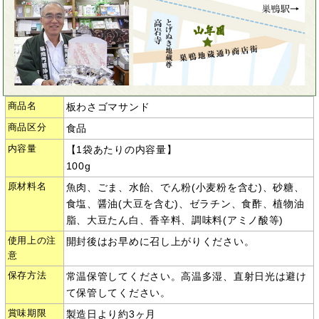
商品名
板わさゴマサンド
商品区分
食品
内容量
【1袋あたりの内容量】
100g
原材料名
魚肉、ごま、水飴、でん粉(小麦粉を含む)、砂糖、
食塩、醤油(大豆を含む)、ゼラチン、食酢、植物油
脂、大豆たん白、香辛料、調味料(アミノ酸等)
使用上の注
開封後はお早めに召し上がりください。
意
保存方法
常温保管してください。高温多湿、直射日光は避け
て保管してください。
賞味期限
製造日より約3ヶ月