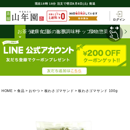
現在
18時
18分
注文で
明日8月8日(土) 発送
ログイン
お茶うけ
健康食品
ご飯のお供
海苔
調味料
チップス
漬物
惣菜
ジャム
HOME
食品
おやつ
板わさゴマサンド
板わさゴマサンド 100g