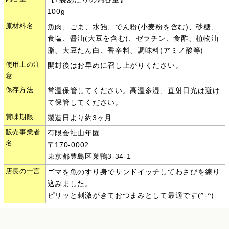
100g
原材料名
魚肉、ごま、水飴、でん粉(小麦粉を含む)、砂糖、
食塩、醤油(大豆を含む)、ゼラチン、食酢、植物油
脂、大豆たん白、香辛料、調味料(アミノ酸等)
使用上の注
開封後はお早めに召し上がりください。
意
保存方法
常温保管してください。高温多湿、直射日光は避け
て保管してください。
賞味期限
製造日より約3ヶ月
販売事業者
有限会社山年園
名
〒170-0002
東京都豊島区巣鴨3-34-1
店長の一言
ゴマを魚のすり身でサンドイッチしてわさびを練り
込みました。
ピリッと刺激がきておつまみとして最適です(^-^)