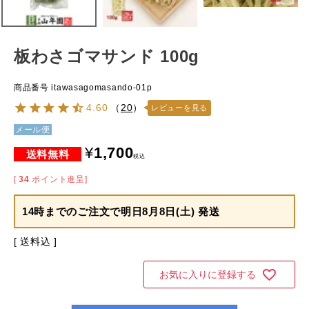
板わさゴマサンド 100g
商品番号
itawasagomasando-01p
4.60
（
20
）
レビューを見る
メール便
¥
1,700
税込
[
34
ポイント進呈]
14時までのご注文で
明日8月8日(土) 発送
送料込
お気に入りに登録する