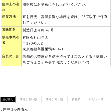
使用上の注
開封後はお早めに召し上がりください。
意
保存方法
直射日光、高温多湿な場所を避け、28℃以下で保存
してください。
賞味期限
製造日より約5ヶ月
販売事業者
有限会社山年園
名
〒170-0002
東京都豊島区巣鴨3-34-1
店長の一言
老舗のお茶屋が自信を持ってオススメする「抹茶い
ちごちょこ」を是非お試しください(^-^)
価格が安い順
価格が高い順
新着順
レビュー順
並び替え
5
件中
1
-
5
件表示