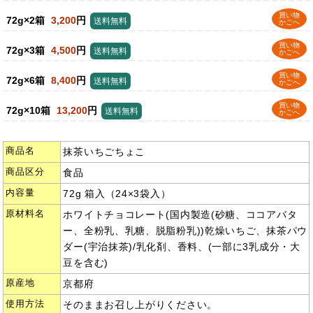
買い物
72g×2箱
3,200
円
送料無料
かごへ
買い物
72g×3箱
4,500
円
送料無料
かごへ
買い物
72g×6箱
8,400
円
送料無料
かごへ
買い物
72g×10箱
13,200
円
送料無料
かごへ
商品名
抹茶いちごちょこ
商品区分
食品
内容量
72g 箱入（24×3袋入）
原材料名
ホワイトチョコレート(国内製造(砂糖、ココアバタ
ー、全粉乳、乳糖、脱脂粉乳))乾燥いちご、抹茶パウ
ダー(宇治抹茶)/乳化剤、香料、(一部に3乳成分・大
豆を含む)
原産地
京都府
使用方法
そのままお召し上がりください。