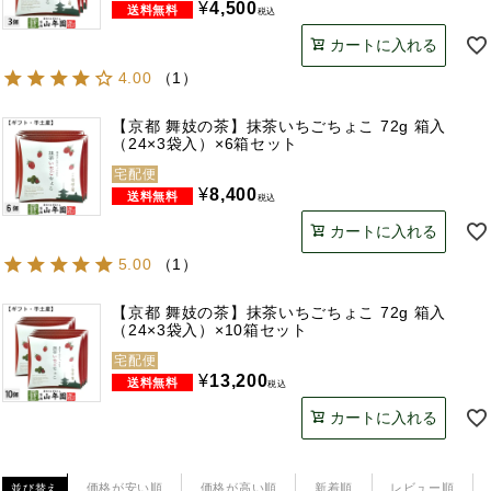
¥
4,500
税込
カートに入れる
4.00
（
1
）
【京都 舞妓の茶】抹茶いちごちょこ 72g 箱入
（24×3袋入）×6箱セット
宅配便
¥
8,400
税込
カートに入れる
5.00
（
1
）
【京都 舞妓の茶】抹茶いちごちょこ 72g 箱入
（24×3袋入）×10箱セット
宅配便
¥
13,200
税込
カートに入れる
価格が安い順
価格が高い順
新着順
レビュー順
並び替え