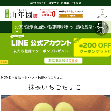
現在
18時
31分
注文で
明日8月8日(土) 発送
ログイン
お茶うけ
健康食品
ご飯のお供
海苔
調味料
チップス
漬物
惣菜
ジャム
HOME
食品
おやつ
抹茶いちごちょこ
抹茶いちごちょこ