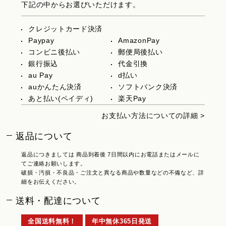
下記の中からお選びいただけます。
クレジットカード決済
Paypay
AmazonPay
コンビニ後払い
郵便局後払い
銀行振込
代金引換
au Pay
d払い
auかんたん決済
ソフトバンク決済
あと払い(ペイディ)
楽天Pay
お支払い方法についての詳細 >
返品について
返品につきましては 商品到着後 7日間以内にお電話またはメールに
てご連絡お願いします。
破損・汚損・不良品・ご注文と異なる商品や数量などの不備など、詳
細をお伝えください。
送料・配達について
全国送料無料！
年中無休365日発送