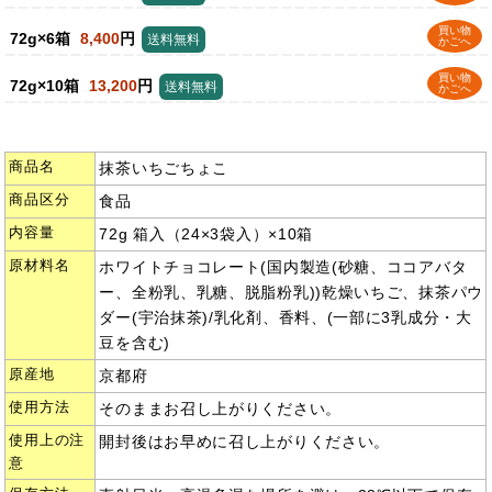
買い物
72g×6箱
8,400
円
送料無料
かごへ
買い物
72g×10箱
13,200
円
送料無料
かごへ
商品名
抹茶いちごちょこ
商品区分
食品
内容量
72g 箱入（24×3袋入）×10箱
原材料名
ホワイトチョコレート(国内製造(砂糖、ココアバタ
ー、全粉乳、乳糖、脱脂粉乳))乾燥いちご、抹茶パウ
ダー(宇治抹茶)/乳化剤、香料、(一部に3乳成分・大
豆を含む)
原産地
京都府
使用方法
そのままお召し上がりください。
使用上の注
開封後はお早めに召し上がりください。
意