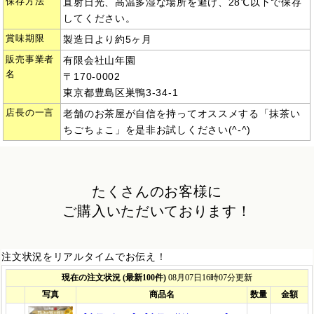
保存方法
直射日光、高温多湿な場所を避け、28℃以下で保存
してください。
賞味期限
製造日より約5ヶ月
販売事業者
有限会社山年園
名
〒170-0002
東京都豊島区巣鴨3-34-1
店長の一言
老舗のお茶屋が自信を持ってオススメする「抹茶い
ちごちょこ」を是非お試しください(^-^)
たくさんのお客様に
ご購入いただいております！
注文状況をリアルタイムでお伝え！