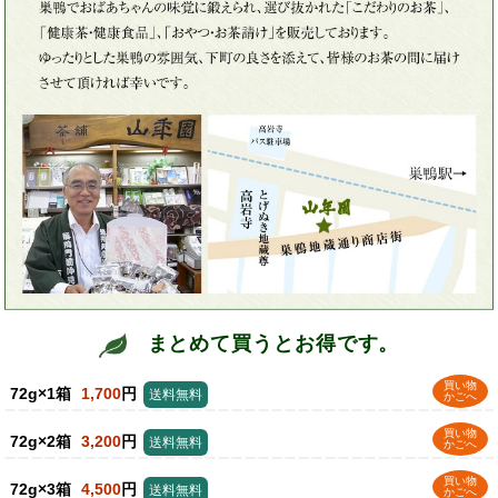
まとめて買うとお得です。
買い物
72g×1箱
1,700
円
送料無料
かごへ
買い物
72g×2箱
3,200
円
送料無料
かごへ
買い物
72g×3箱
4,500
円
送料無料
かごへ