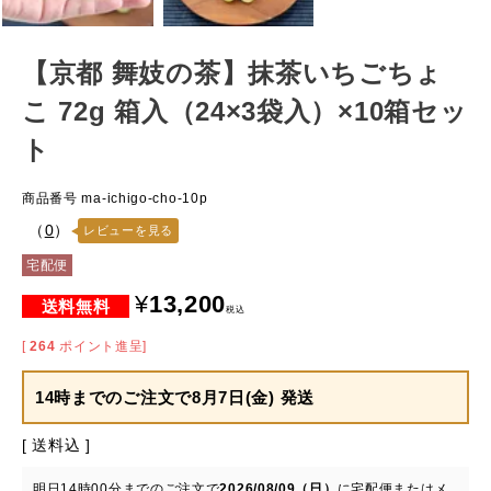
【京都 舞妓の茶】抹茶いちごちょ
こ 72g 箱入（24×3袋入）×10箱セッ
ト
商品番号
ma-ichigo-cho-10p
（
0
）
レビューを見る
宅配便
¥
13,200
税込
[
264
ポイント進呈]
14時までのご注文で
8月7日(金) 発送
送料込
明日
14時00分
までのご注文で
2026/08/09（日）
に
宅配便またはメ