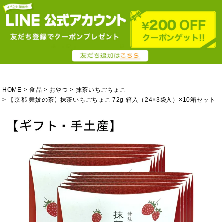
HOME
食品
おやつ
抹茶いちごちょこ
【京都 舞妓の茶】抹茶いちごちょこ 72g 箱入（24×3袋入）×10箱セット