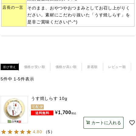
店長の一言
そのまま、おやつやおつまみとしてお召し上がりく
ださい。素材にこだわり抜いた「うす焼しらす」を
是非ご賞味ください(^-^)
価格が安い順
価格が高い順
新着順
レビュー順
並び替え
5
件中
1
-
5
件表示
うす焼しらす 10g
宅配便
¥
1,700
税込
カートに入れる
4.80
（
5
）