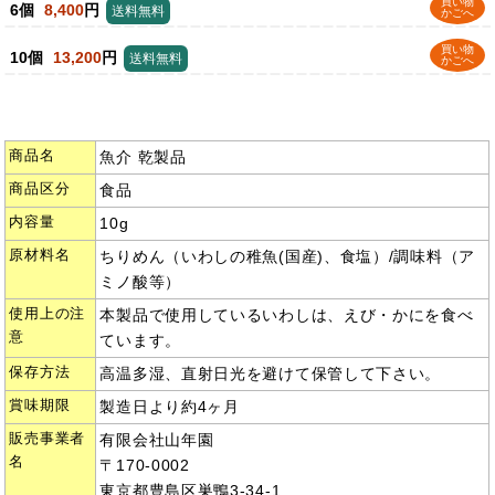
買い物
6個
8,400
円
送料無料
かごへ
買い物
10個
13,200
円
送料無料
かごへ
商品名
魚介 乾製品
商品区分
食品
内容量
10g
原材料名
ちりめん（いわしの稚魚(国産)、食塩）/調味料（ア
ミノ酸等）
使用上の注
本製品で使用しているいわしは、えび・かにを食べ
意
ています。
保存方法
高温多湿、直射日光を避けて保管して下さい。
賞味期限
製造日より約4ヶ月
販売事業者
有限会社山年園
名
〒170-0002
東京都豊島区巣鴨3-34-1