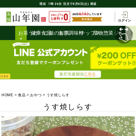
現在
7時
26分
注文で
8月8日(土) 発送
ログイン
お茶うけ
健康食品
ご飯のお供
海苔
調味料
チップス
漬物
惣菜
ジャム
HOME
食品
おやつ
うす焼しらす
うす焼しらす