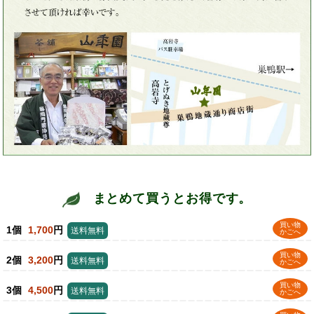
まとめて買うとお得です。
買い物
1個
1,700
円
送料無料
かごへ
買い物
2個
3,200
円
送料無料
かごへ
買い物
3個
4,500
円
送料無料
かごへ