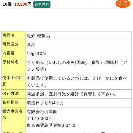
買い物
10個
13,200
円
送料無料
かごへ
商品名
魚介 乾製品
商品区分
食品
内容量
10g×10個
原材料名
ちりめん（いわしの稚魚(国産)、食塩）/調味料（ア
ミノ酸等）
使用上の注
本製品で使用しているいわしは、えび・かにを食べ
意
ています。
保存方法
高温多湿、直射日光を避けて保管して下さい。
賞味期限
製造日より約4ヶ月
販売事業者
有限会社山年園
名
〒170-0002
東京都豊島区巣鴨3-34-1