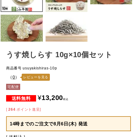
うす焼しらす 10g×10個セット
商品番号
usuyakishiras-10p
（
0
）
レビューを見る
宅配便
¥
13,200
税込
[
264
ポイント進呈]
14時までのご注文で
8月6日(木) 発送