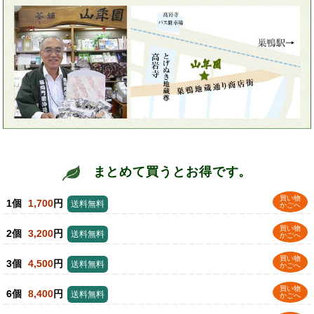
まとめて買うとお得です。
買い物
1個
1,700
円
送料無料
かごへ
買い物
2個
3,200
円
送料無料
かごへ
買い物
3個
4,500
円
送料無料
かごへ
買い物
6個
8,400
円
送料無料
かごへ