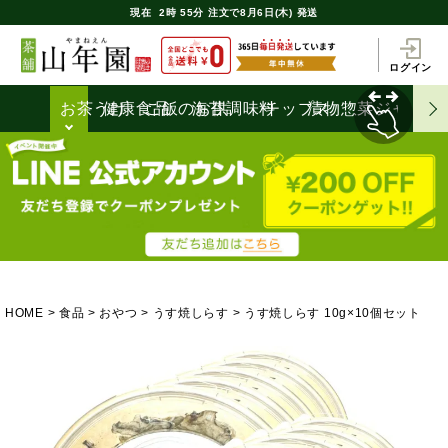
現在
2時
55分
注文で
8月6日(木) 発送
ログイン
お茶うけ
健康食品
ご飯のお供
海苔
調味料
チップス
漬物
惣菜
ジャム
HOME
食品
おやつ
うす焼しらす
うす焼しらす 10g×10個セット