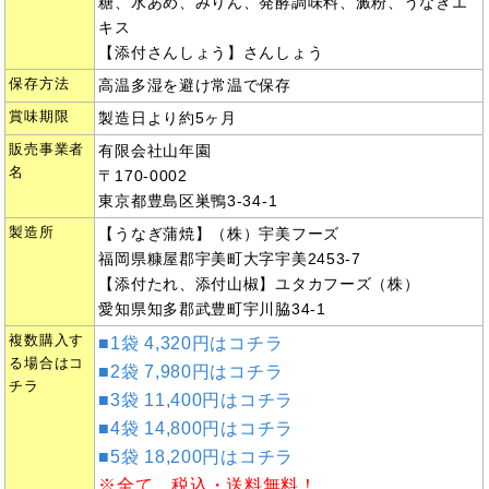
糖、水あめ、みりん、発酵調味料、澱粉、うなぎエ
キス
【添付さんしょう】さんしょう
保存方法
高温多湿を避け常温で保存
賞味期限
製造日より約5ヶ月
販売事業者
有限会社山年園
名
〒170-0002
東京都豊島区巣鴨3-34-1
製造所
【うなぎ蒲焼】（株）宇美フーズ
福岡県糠屋郡宇美町大字宇美2453-7
【添付たれ、添付山椒】ユタカフーズ（株）
愛知県知多郡武豊町宇川脇34-1
複数購入す
■1袋 4,320円はコチラ
る場合はコ
■2袋 7,980円はコチラ
チラ
■3袋 11,400円はコチラ
■4袋 14,800円はコチラ
■5袋 18,200円はコチラ
※全て、税込・送料無料！