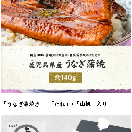
「うなぎ蒲焼き」+「たれ」+「山椒」入り