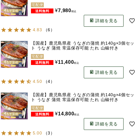
宅配便
¥
7,980
税込
詳細を見る
4.83
（
6
）
【国産】鹿児島県産 うなぎの蒲焼 約140g×3個セッ
ト うなぎ 蒲焼 常温保存可能 たれ 山椒付き
宅配便
¥
11,400
税込
詳細を見る
4.50
（
4
）
【国産】鹿児島県産 うなぎの蒲焼 約140g×4個セッ
ト うなぎ 蒲焼 常温保存可能 たれ 山椒付き
宅配便
¥
14,800
税込
詳細を見る
5.00
（
3
）