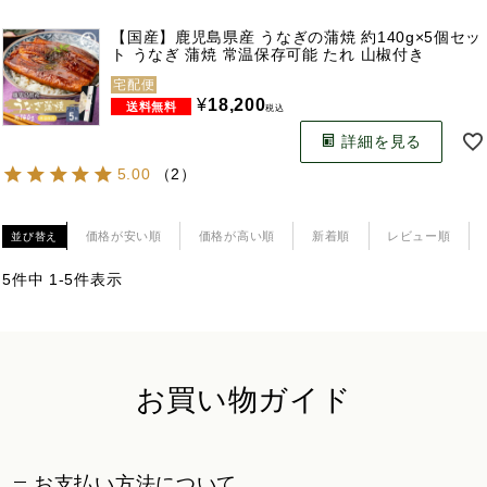
【国産】鹿児島県産 うなぎの蒲焼 約140g×5個セッ
ト うなぎ 蒲焼 常温保存可能 たれ 山椒付き
宅配便
¥
18,200
税込
詳細を見る
5.00
（
2
）
価格が安い順
価格が高い順
新着順
レビュー順
並び替え
5
件中
1
-
5
件表示
お買い物ガイド
お支払い方法について