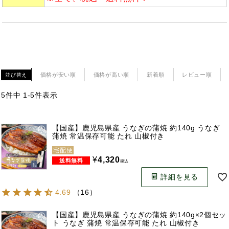
価格が安い順
価格が高い順
新着順
レビュー順
並び替え
5
件中
1
-
5
件表示
【国産】鹿児島県産 うなぎの蒲焼 約140g うなぎ
蒲焼 常温保存可能 たれ 山椒付き
宅配便
¥
4,320
税込
詳細を見る
4.69
（
16
）
【国産】鹿児島県産 うなぎの蒲焼 約140g×2個セッ
ト うなぎ 蒲焼 常温保存可能 たれ 山椒付き