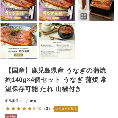
【国産】鹿児島県産 うなぎの蒲焼
約140g×4個セット うなぎ 蒲焼 常
温保存可能 たれ 山椒付き
商品番号
unagi-04p
5.00
（
3
）
レビューを見る
宅配便