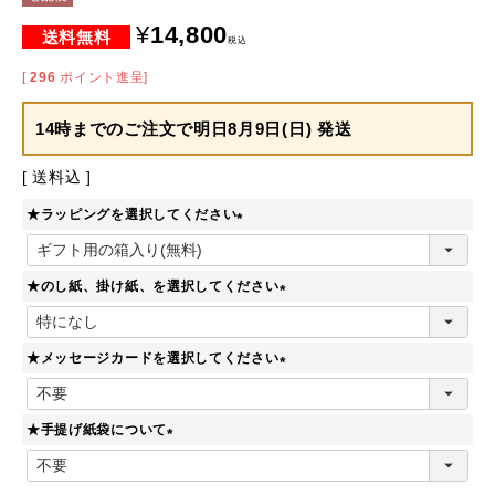
¥
14,800
税込
[
296
ポイント進呈]
14時までのご注文で
明日8月9日(日) 発送
送料込
★ラッピングを選択してください
(
必
★のし紙、掛け紙、を選択してください
須
)
(
必
★メッセージカードを選択してください
須
)
(
必
★手提げ紙袋について
須
)
(
必