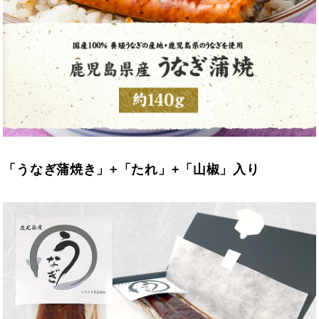
「うなぎ蒲焼き」+「たれ」+「山椒」入り