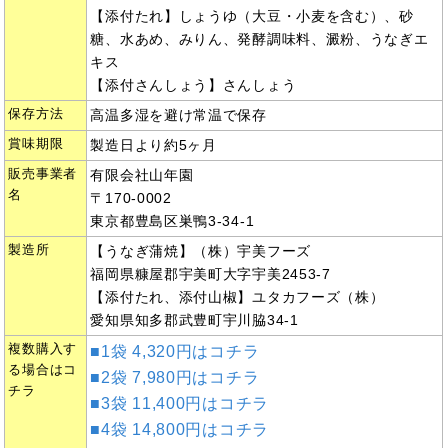
【添付たれ】しょうゆ（大豆・小麦を含む）、砂
糖、水あめ、みりん、発酵調味料、澱粉、うなぎエ
キス
【添付さんしょう】さんしょう
保存方法
高温多湿を避け常温で保存
賞味期限
製造日より約5ヶ月
販売事業者
有限会社山年園
名
〒170-0002
東京都豊島区巣鴨3-34-1
製造所
【うなぎ蒲焼】（株）宇美フーズ
福岡県糠屋郡宇美町大字宇美2453-7
【添付たれ、添付山椒】ユタカフーズ（株）
愛知県知多郡武豊町宇川脇34-1
複数購入す
■1袋 4,320円はコチラ
る場合はコ
■2袋 7,980円はコチラ
チラ
■3袋 11,400円はコチラ
■4袋 14,800円はコチラ