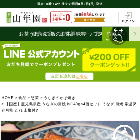
現在
18時
14分
注文で
明日8月9日(日) 発送
ログイン
お茶うけ
健康食品
ご飯のお供
海苔
調味料
チップス
漬物
惣菜
ジャム
HOME
食品
惣菜
うなぎのかば焼き
【国産】鹿児島県産 うなぎの蒲焼 約140g×4個セット うなぎ 蒲焼 常温保
存可能 たれ 山椒付き