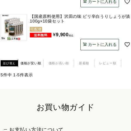
カートに入れる
【国産原料使用】沢田の味 ピリ辛白うりしょうが漬
100g×10袋セット
宅配便
¥
9,900
税込
カートに入れる
価格が安い順
価格が高い順
新着順
レビュー順
並び替え
5
件中
1
-
5
件表示
お買い物ガイド
お支払い方法について