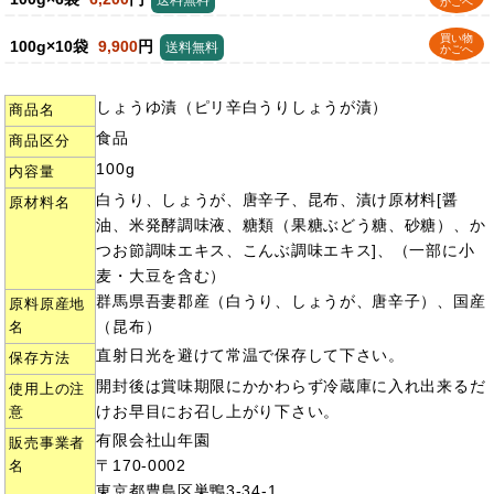
送料無料
かごへ
買い物
100g×10袋
9,900
円
送料無料
かごへ
しょうゆ漬（ピリ辛白うりしょうが漬）
商品名
食品
商品区分
100g
内容量
白うり、しょうが、唐辛子、昆布、漬け原材料[醤
原材料名
油、米発酵調味液、糖類（果糖ぶどう糖、砂糖）、か
つお節調味エキス、こんぶ調味エキス]、（一部に小
麦・大豆を含む）
群馬県吾妻郡産（白うり、しょうが、唐辛子）、国産
原料原産地
（昆布）
名
直射日光を避けて常温で保存して下さい。
保存方法
開封後は賞味期限にかかわらず冷蔵庫に入れ出来るだ
使用上の注
けお早目にお召し上がり下さい。
意
有限会社山年園
販売事業者
〒170-0002
名
東京都豊島区巣鴨3-34-1