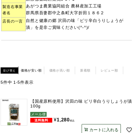
あがつま農業協同組合 農林産加工工場
製造右事業
群馬県吾妻郡中之条町大字折田１８６２
者名
自然と健康の郷 沢田の味「ピリ辛白うりしょうが
店長の一言
漬」を是非ご賞味ください(^-^)/
価格が安い順
価格が高い順
新着順
レビュー順
並び替え
5
件中
1
-
5
件表示
【国産原料使用】沢田の味 ピリ辛白うりしょうが漬
100g
メール便
¥
1,280
税込
カートに入れる