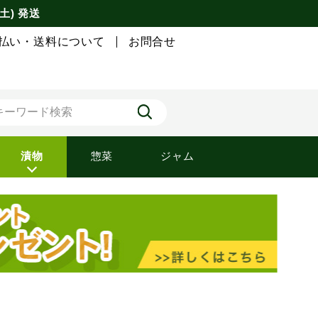
土) 発送
払い・送料について
お問合せ
漬物
惣菜
ジャム