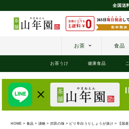
全国送
お茶
食品
お茶うけ
健康食品
HOME
食品
漬物
沢田の味
ピリ辛白うりしょうが漬け
【国産