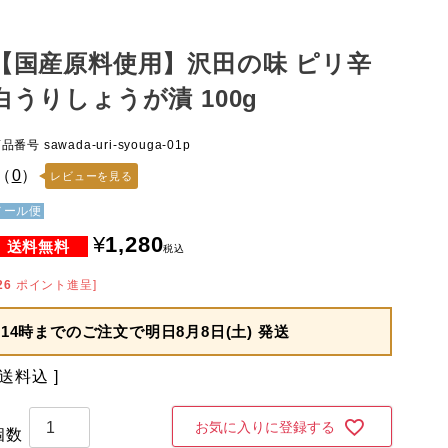
【国産原料使用】沢田の味 ピリ辛
白うりしょうが漬 100g
商品番号
sawada-uri-syouga-01p
（
0
）
レビューを見る
メール便
¥
1,280
税込
26
ポイント進呈]
14時までのご注文で
明日8月8日(土) 発送
送料込
お気に入りに登録する