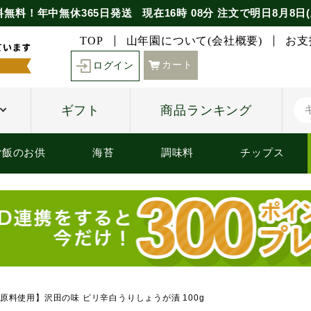
料無料！年中無休365日発送
現在
16時
08分
注文で
明日8月8日(
TOP
山年園について(会社概要)
お支
カート
ログイン
ギフト
商品ランキング
ご飯のお供
海苔
調味料
チップス
原料使用】沢田の味 ピリ辛白うりしょうが漬 100g