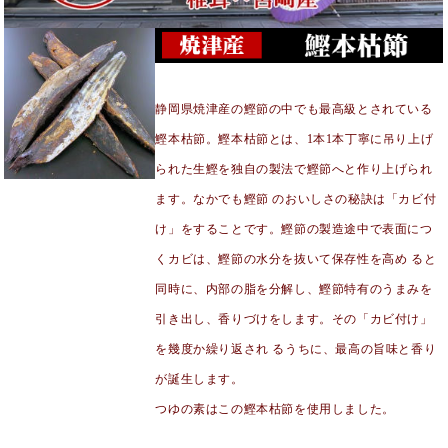
静岡県焼津産の鰹節の中でも最高級とされている
鰹本枯節。鰹本枯節とは、1本1本丁寧に吊り上げ
られた生鰹を独自の製法で鰹節へと作り上げられ
ます。なかでも鰹節 のおいしさの秘訣は「カビ付
け」をすることです。鰹節の製造途中で表面につ
くカビは、鰹節の水分を抜いて保存性を高め ると
同時に、内部の脂を分解し、鰹節特有のうまみを
引き出し、香りづけをします。その「カビ付け」
を幾度か繰り返され るうちに、最高の旨味と香り
が誕生します。
つゆの素はこの鰹本枯節を使用しました。