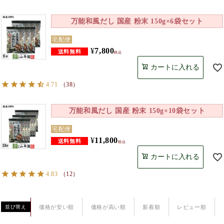
万能和風だし 国産 粉末 150g×6袋セット
宅配便
¥
7,800
税込
カートに入れる
4.71
（
38
）
万能和風だし 国産 粉末 150g×10袋セット
宅配便
¥
11,800
税込
カートに入れる
4.83
（
12
）
価格が安い順
価格が高い順
新着順
レビュー順
並び替え