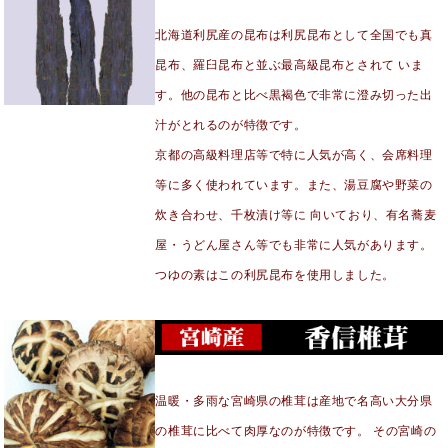
北海道利尻産の昆布は利尻昆布として全国でも真
昆布、羅臼昆布と並ぶ最高級昆布とされて いま
す。他の昆布と比べ黒褐色で非常に澄み切った出
汁がとれるのが特徴です。
京都の高級料理店等で特に人気が高く、会席料理
等に多く使われています。また、湯豆腐や野菜の
炊き合わせ、千枚漬け等に 向いており、有名蕎麦
屋・うどん屋さん等でも非常に人気があります。
つゆの素はこの利尻昆布を使用しました。
温暖・多雨な宮崎県の椎茸は産地で名高い大分県
の椎茸に比べて肉厚なのが特徴です。 その宮崎の