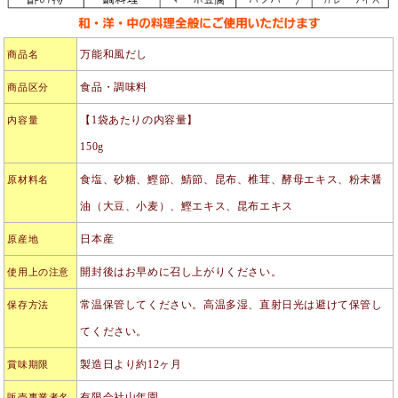
万能和風だし
商品名
食品・調味料
商品区分
【1袋あたりの内容量】
内容量
150g
食塩、砂糖、鰹節、鯖節、昆布、椎茸、酵母エキス、粉末醤
原材料名
油（大豆、小麦）、鰹エキス、昆布エキス
日本産
原産地
開封後はお早めに召し上がりください。
使用上の注意
常温保管してください。高温多湿、直射日光は避けて保管し
保存方法
てください。
製造日より約12ヶ月
賞味期限
有限会社山年園
販売事業者名