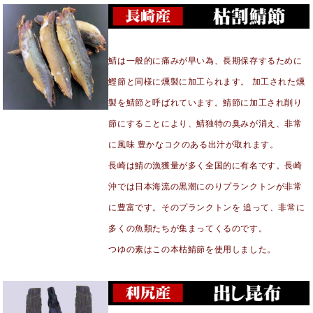
鯖は一般的に痛みが早い為、長期保存するために
鰹節と同様に燻製に加工られます。 加工された燻
製を鯖節と呼ばれています。鯖節に加工され削り
節にすることにより、鯖独特の臭みが消え、非常
に風味 豊かなコクのある出汁が取れます。
長崎は鯖の漁獲量が多く全国的に有名です。長崎
沖では日本海流の黒潮にのりプランクトンが非常
に豊富です。そのプランクトンを 追って、非常に
多くの魚類たちが集まってくるのです。
つゆの素はこの本枯鯖節を使用しました。