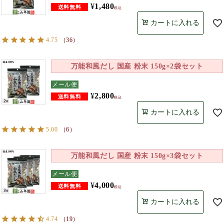
¥
1,480
税込
カートに入れる
4.75
（
36
）
万能和風だし 国産 粉末 150g×2袋セット
メール便
¥
2,800
税込
カートに入れる
5.00
（
6
）
万能和風だし 国産 粉末 150g×3袋セット
メール便
¥
4,000
税込
カートに入れる
4.74
（
19
）