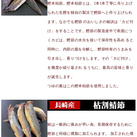
鰹本枯節。鰹本枯節とは、1本1本丁寧に吊り上げ
られた生鰹を独自の製法で鰹節へと作り上げられ
ます。なかでも鰹節 のおいしさの秘訣は「カビ付
け」をすることです。鰹節の製造途中で表面につ
くカビは、鰹節の水分を抜いて保存性を高め ると
同時に、内部の脂を分解し、鰹節特有のうまみを
引き出し、香りづけをします。その「カビ付け」
を幾度か繰り返され るうちに、最高の旨味と香り
が誕生します。
つゆの素はこの鰹本枯節を使用しました。
鯖は一般的に痛みが早い為、長期保存するために
鰹節と同様に燻製に加工られます。 加工された燻