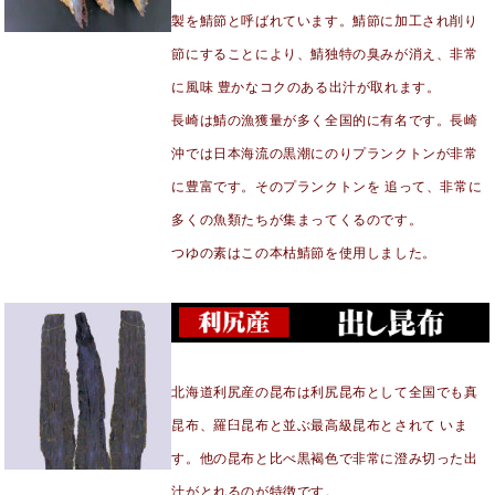
製を鯖節と呼ばれています。鯖節に加工され削り
節にすることにより、鯖独特の臭みが消え、非常
に風味 豊かなコクのある出汁が取れます。
長崎は鯖の漁獲量が多く全国的に有名です。長崎
沖では日本海流の黒潮にのりプランクトンが非常
に豊富です。そのプランクトンを 追って、非常に
多くの魚類たちが集まってくるのです。
つゆの素はこの本枯鯖節を使用しました。
北海道利尻産の昆布は利尻昆布として全国でも真
昆布、羅臼昆布と並ぶ最高級昆布とされて いま
す。他の昆布と比べ黒褐色で非常に澄み切った出
汁がとれるのが特徴です。