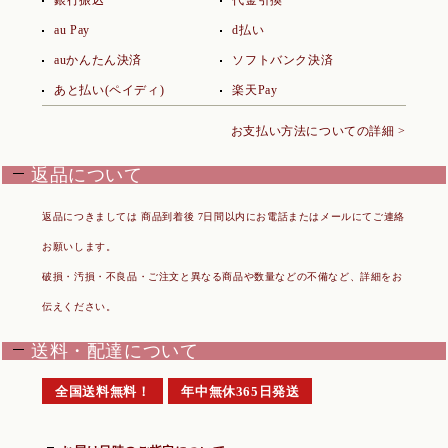
銀行振込
代金引換
au Pay
d払い
auかんたん決済
ソフトバンク決済
あと払い(ペイディ)
楽天Pay
お支払い方法についての詳細 >
返品について
返品につきましては 商品到着後 7日間以内にお電話またはメールにてご連絡
お願いします。
破損・汚損・不良品・ご注文と異なる商品や数量などの不備など、詳細をお
伝えください。
送料・配達について
全国送料無料！
年中無休365日発送