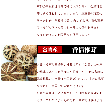
京都の高級料理店等で特に人気が高く、会席料理
等に多く使われています。また、湯豆腐や野菜の
炊き合わせ、千枚漬け等に 向いており、有名蕎麦
屋・うどん屋さん等でも非常に人気があります。
つゆの素はこの利尻昆布を使用しました。
温暖・多雨な宮崎県の椎茸は産地で名高い大分県
の椎茸に比べて肉厚なのが特徴です。 その宮崎の
乾燥椎茸の生産量は全国第2位であり、非常に品質
が安定し、全国でも人気があります。
椎茸の旨味はアミノ酸としいたけ特有の成分であ
るグアニル酸によるものです。単体ではさほど旨