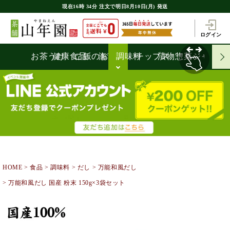
現在
16時
34分
注文で
明日8月10日(月) 発送
ログイン
お茶うけ
健康食品
ご飯のお供
海苔
調味料
チップス
漬物
惣菜
ジャム
HOME
食品
調味料
だし
万能和風だし
万能和風だし 国産 粉末 150g×3袋セット