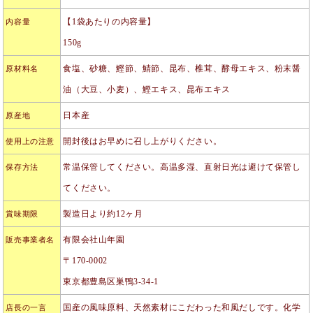
【1袋あたりの内容量】
内容量
150g
食塩、砂糖、鰹節、鯖節、昆布、椎茸、酵母エキス、粉末醤
原材料名
油（大豆、小麦）、鰹エキス、昆布エキス
日本産
原産地
開封後はお早めに召し上がりください。
使用上の注意
常温保管してください。高温多湿、直射日光は避けて保管し
保存方法
てください。
製造日より約12ヶ月
賞味期限
有限会社山年園
販売事業者名
〒170-0002
東京都豊島区巣鴨3-34-1
国産の風味原料、天然素材にこだわった和風だしです。化学
店長の一言