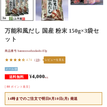
万能和風だし 国産 粉末 150g×3袋セ
ット
商品番号
bannouwafuudashi-03p
4.74
（
19
）
レビューを見る
メール便
¥
4,000
税込
[
80
ポイント進呈]
14時までのご注文で
明日8月10日(月) 発送