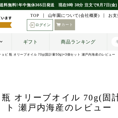
送料無料！年中無休365日発送
現在
9時
38分
注文で
8月7日(金)
TOP
山年園について(会社概要)
お支
カート
ログイン
ギフト
商品ランキング
チョビ 瓶 オリーブオイル 70g(固計量50g)×3個セット 瀬戸内海産のレビュー
瓶 オリーブオイル 70g(固計
ト 瀬戸内海産のレビュー