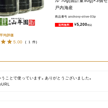
ル 70g(固計量50g)×3個
戸内海産
商品番号
anchovy-olive-03p
¥
5,200
税込
5.00
1
うことで使っています。ありがとうございました。

URL