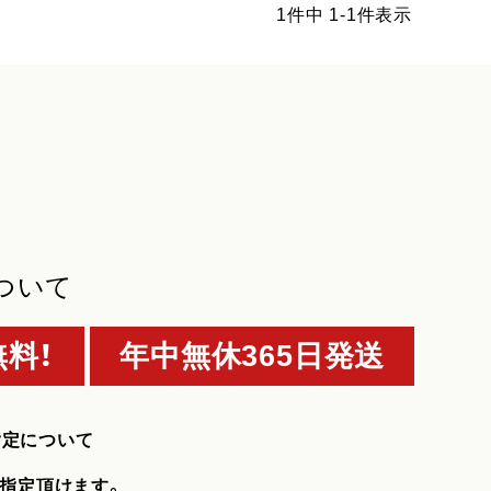
1
件中
1
-
1
件表示
ついて
料！
年中無休365日発送
指定について
指定頂けます。