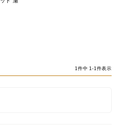
セット 瀬
1
件中
1
-
1
件表示