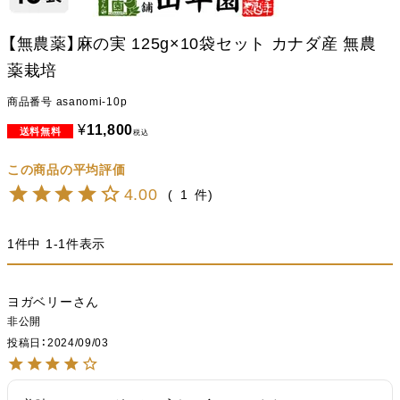
【無農薬】麻の実 125g×10袋セット カナダ産 無農
薬栽培
商品番号
asanomi-10p
¥
11,800
税込
4.00
1
1
件中
1
-
1
件表示
ヨガベリー
非公開
投稿日
2024/09/03