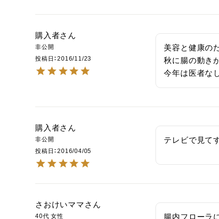
購入者
非公開
美容と健康のた
投稿日
2016/11/23
秋に腸の動きが
今年は医者な
購入者
非公開
テレビで見てす
投稿日
2016/04/05
さおけいママ
40代
女性
腸内フローラに