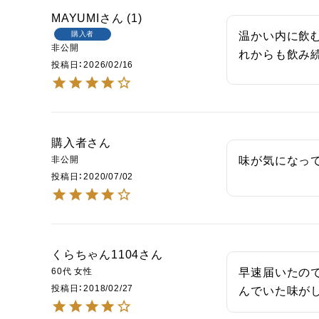
MAYUMI
1
購入者
温かい内に飲
非公開
れからも飲み
投稿日
2026/02/16
購入者
非公開
味が気になっ
投稿日
2020/07/02
くらちゃん1104
60代
女性
早速届いたの
投稿日
2018/02/27
んでいた味が