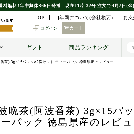
送料無料！年中無休365日発送
現在
11時
32分
注文で
8月7日(金
TOP
山年園について(会社概要)
お支
カート
ログイン
ギフト
商品ランキング
波番茶) 3g×15パック×2袋セット ティーパック 徳島県産のレビュー
波晩茶(阿波番茶) 3g×15パ
ィーパック 徳島県産のレビュ