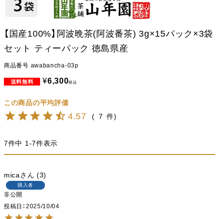
【国産100%】阿波晩茶(阿波番茶) 3g×15パック×3袋
セット ティーパック 徳島県産
商品番号
awabancha-03p
¥
6,300
税込
4.57
7
7
件中
1
-
7
件表示
mica
3
購入者
非公開
投稿日
2025/10/04