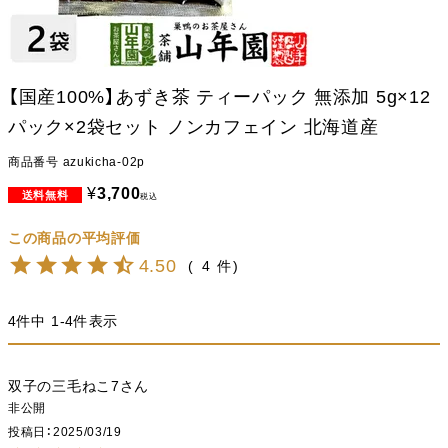
【国産100%】あずき茶 ティーパック 無添加 5g×12
パック×2袋セット ノンカフェイン 北海道産
商品番号
azukicha-02p
¥
3,700
税込
4.50
4
4
件中
1
-
4
件表示
双子の三毛ねこ7
非公開
投稿日
2025/03/19