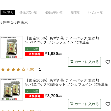
価格が安い順
価格が高い順
新着順
レビュー順
並び替え
5
件中
1
-
5
件表示
【国産100%】あずき茶 ティーパック 無添加
5g×12パック ノンカフェイン 北海道産
メール便
¥
1,980
税込
カートに入れる
4.00
（
1
）
【国産100%】あずき茶 ティーパック 無添加
5g×12パック×2袋セット ノンカフェイン 北海道産
メール便
¥
3,700
税込
カートに入れる