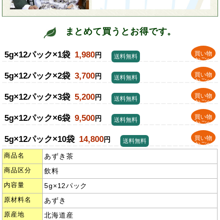
まとめて買うとお得です。
5g×12パック×1袋
1,980
買い物
円
送料無料
かごへ
5g×12パック×2袋
3,700
買い物
円
送料無料
かごへ
5g×12パック×3袋
5,200
買い物
円
送料無料
かごへ
5g×12パック×6袋
9,500
買い物
円
送料無料
かごへ
5g×12パック×10袋
14,800
買い物
円
送料無料
かごへ
商品名
あずき茶
商品区分
飲料
内容量
5g×12パック
原材料名
あずき
原産地
北海道産