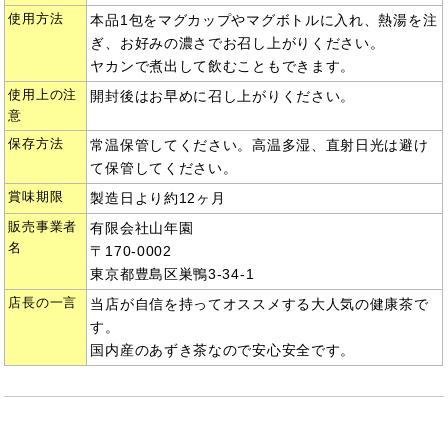
使用方法
本品1包をマグカップやマグボトルに入れ、熱湯を注
ぎ、お好みの濃さでお召し上がりください。
ヤカンで煮出して飲むこともできます。
使用上の注
開封後はお早めに召し上がりください。
意
保存方法
常温保管してください。高温多湿、直射日光は避け
て保管してください。
賞味期限
製造日より約12ヶ月
販売事業者
有限会社山年園
名
〒170-0002
東京都豊島区巣鴨3-34-1
店長の一言
当店が自信を持ってオススメする大人気の健康茶で
す。
国内産のあずき茶なので安心安全です。