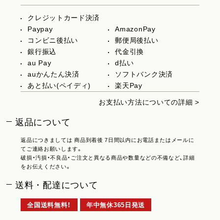
クレジットカード決済
Paypay
AmazonPay
コンビニ後払い
郵便局後払い
銀行振込
代金引換
au Pay
d払い
auかんたん決済
ソフトバンク決済
あと払い(ペイディ)
楽天Pay
お支払い方法についての詳細 >
返品について
返品につきましては 商品到着後 7日間以内にお電話またはメールに
てご連絡お願いします。
破損・汚損・不良品・ご注文と異なる商品や数量などの不備など、詳細
をお伝えください。
送料・配達について
全国送料無料！
年中無休365日発送