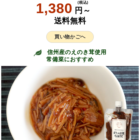
1,380
(税込)
円～
送料無料
買い物かごへ
信州産のえのき茸使用
常備菜におすすめ