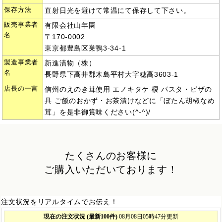
保存方法
直射日光を避けて常温にて保存して下さい。
販売事業者
有限会社山年園
名
〒170-0002
東京都豊島区巣鴨3-34-1
製造事業者
新進漬物（株）
名
長野県下高井郡木島平村大字穂高3603-1
店長の一言
信州のえのき茸使用 エノキタケ 榎 パスタ・ピザの
具 ご飯のおかず・お茶漬けなどに「ぼたん胡椒なめ
茸」を是非御賞味ください(^-^)/
たくさんのお客様に
ご購入いただいております！
注文状況をリアルタイムでお伝え！