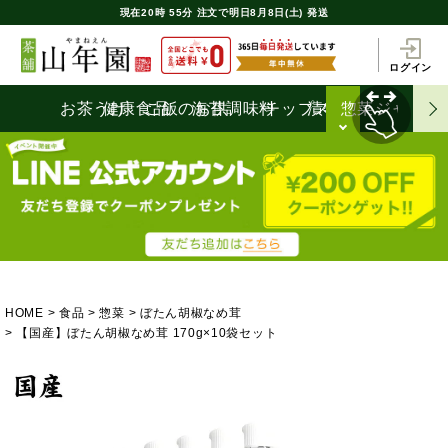
現在
20時
55分
注文で
明日8月8日(土) 発送
ログイン
お茶うけ
健康食品
ご飯のお供
海苔
調味料
チップス
漬物
惣菜
ジャム
HOME
食品
惣菜
ぼたん胡椒なめ茸
【国産】ぼたん胡椒なめ茸 170g×10袋セット