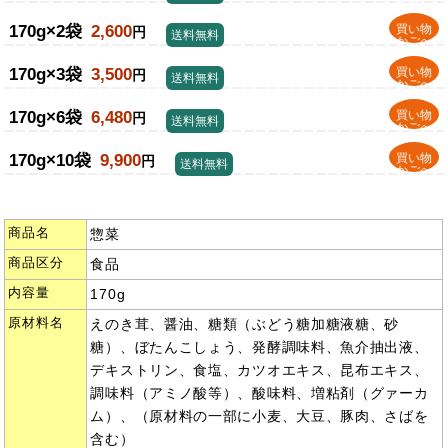
170g×2袋
2,600
買い物
円
送料無料
かごへ
170g×3袋
3,500
買い物
円
送料無料
かごへ
170g×6袋
6,480
買い物
円
送料無料
かごへ
170g×10袋
9,900
買い物
円
送料無料
かごへ
商品名
惣菜
商品区分
食品
内容量
170g
原材料名
えのき茸、醤油、糖類（ぶどう糖加糖液糖、砂
糖）、ぼたんこしょう、発酵調味料、魚介抽出液、
デキストリン、食塩、カツオエキス、昆布エキス、
調味料（アミノ酸等）、酸味料、増粘剤（グァーカ
ム）、（原材料の一部に小麦、大豆、豚肉、さばを
含む）