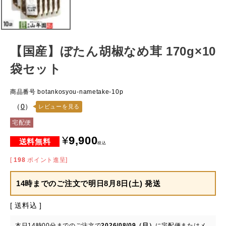
【国産】ぼたん胡椒なめ茸 170g×10
袋セット
商品番号
botankosyou-nametake-10p
（
0
）
レビューを見る
宅配便
¥
9,900
税込
[
198
ポイント進呈]
14時までのご注文で
明日8月8日(土) 発送
送料込
本日
14時00分
までのご注文で
2026/08/09（日）
に
宅配便またはメ