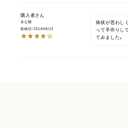
購入者
非公開
病状が思わし
投稿日
2014/06/13
って手作りし
てみました。