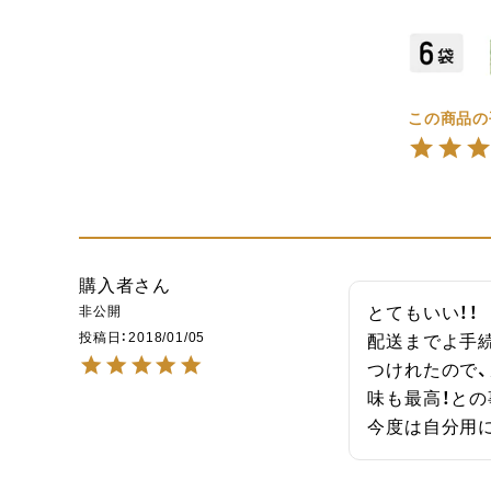
購入者
非公開
とてもいい！！

投稿日
2018/01/05
配送までよ手
つけれたので、
味も最高！との
今度は自分用