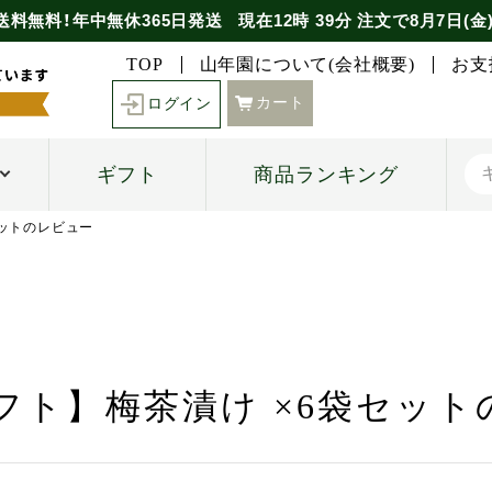
送料無料！年中無休365日発送
現在
12時
39分
注文で
8月7日(金
TOP
山年園について(会社概要)
お支
カート
ログイン
ギフト
商品ランキング
セットのレビュー
フト】梅茶漬け ×6袋セッ