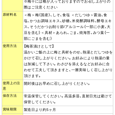
※梅干には種が入っておりますのでお召し上がりの
際はご注意ください
原材料名
＜梅＞梅（国産）、しそ、食塩 ＜だしつゆ＞醤油、食
塩、かつお調味エキス、砂糖、米発酵調味料、酵母エキ
ス、そうだかつお削り節/アルコール（一部に小麦、大
豆を含む）＜具材＞あられ、ごま、焼海苔、みつ葉（一
部にごまを含む）
使用方法
【梅茶漬けとして】
温かいご飯の上に梅と具材をのせ、熱湯とだしつゆを
かけて召し上がりください。お好みにより熱湯の量
は加減して下さい。わさびを添えるなどお好みに合
わせて工夫して頂きますと、一層美味しく召し上がり
頂けます。
使用上の注
開封後はお早めに召し上がりください。
意
保存方法
常温保管してください。高温多湿、直射日光は避けて
保管してください。
賞味期限
製造日より約5ヶ月