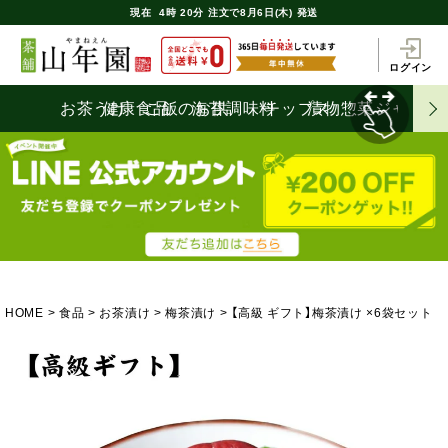
現在
4時
20分
注文で
8月6日(木) 発送
ログイン
お茶うけ
健康食品
ご飯のお供
海苔
調味料
チップス
漬物
惣菜
ジャム
HOME
食品
お茶漬け
梅茶漬け
【高級 ギフト】梅茶漬け ×6袋セット