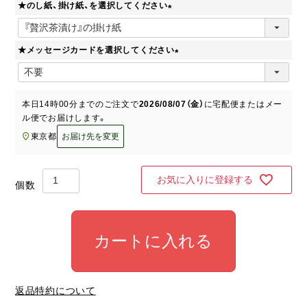
★のし紙、掛け紙、を選択してください
須
)
(
必
★メッセージカードを選択してください
須
)
(
必
須
本日
14時00分
までのご注文で
2026/08/07（金）
に
宅配便またはメー
)
ル便
でお届けします。
東京都
お届け先を変更
お気に入りに登録する
カートに入れる
返品特約について