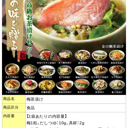
商品名
梅茶漬け
商品区分
食品
内容量
【1袋あたりの内容量】
梅1粒、だしつゆ：10g、具材：2g