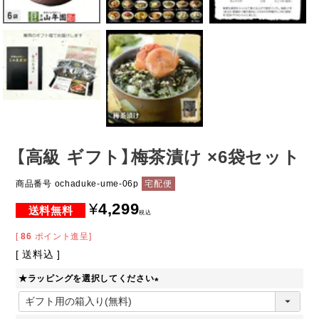
【高級 ギフト】梅茶漬け ×6袋セット
商品番号
ochaduke-ume-06p
宅配便
¥
4,299
税込
[
86
ポイント進呈]
送料込
★ラッピングを選択してください
(
必