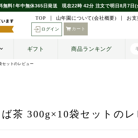
料無料！年中無休365日発送
現在
22時
42分
注文で
明日8月7日(
TOP
山年園について(会社概要)
お支
カート
ログイン
ギフト
商品ランキング
10袋セットのレビュー
ば茶 300g×10袋セットの