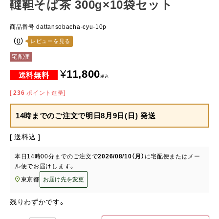
韃靼そば茶 300g×10袋セット
商品番号
dattansobacha-cyu-10p
（
0
）
レビューを見る
宅配便
¥
11,800
税込
[
236
ポイント進呈]
14時までのご注文で
明日8月9日(日) 発送
送料込
本日
14時00分
までのご注文で
2026/08/10（月）
に
宅配便またはメー
ル便
でお届けします。
東京都
お届け先を変更
残りわずかです。