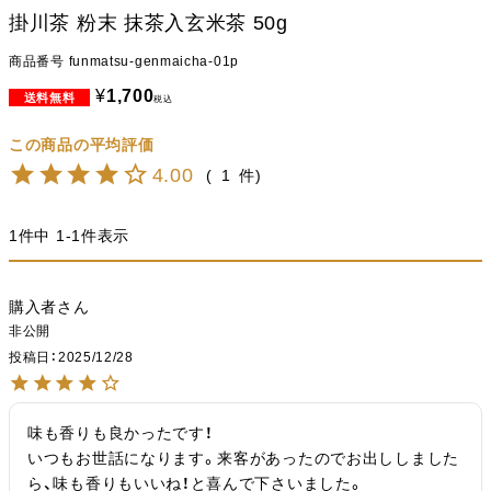
掛川茶 粉末 抹茶入玄米茶 50g
商品番号
funmatsu-genmaicha-01p
¥
1,700
税込
4.00
1
1
件中
1
-
1
件表示
購入者
非公開
投稿日
2025/12/28
味も香りも良かったです！

いつもお世話になります。来客があったのでお出ししました
ら、味も香りもいいね！と喜んで下さいました。
