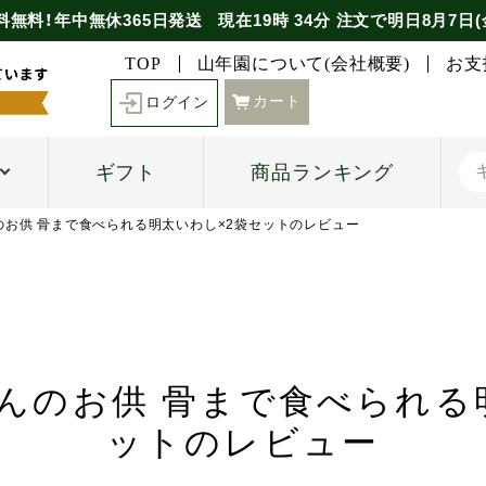
料無料！年中無休365日発送
現在
19時
34分
注文で
明日8月7日(
TOP
山年園について(会社概要)
お支
カート
ログイン
ギフト
商品ランキング
んのお供 骨まで食べられる明太いわし×2袋セットのレビュー
はんのお供 骨まで食べられる
ットのレビュー